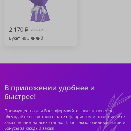
2 170
₽
2 550
₽
Букет из 3 лилий
В приложении удобнее и
быстрее!
Преимущества для Вас: оформляйте заказ мгновенно,
обсуждайте все детали в чате с флористом и отслеживайте
заказ онлайн на всех этапах. Плюс - эксклюзивные акции и
бонусы за каждый заказ!