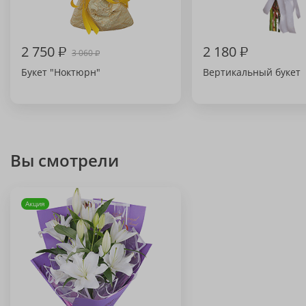
2 750
₽
2 180
₽
3 060
₽
Букет "Ноктюрн"
Вертикальный букет
Вы смотрели
Акция