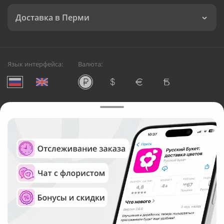
Доставка в Перми
Язык интерфейса:
Валюта:
©
Служба круглосуточной доставки цветов в Перми
Русский Букет, 2026
Общество с ограниченной ответственностью «Технология»
ОГРН: 1195476081745, ИНН: 5410081997
Юридический адрес: г. Новосибирск, ул. Ипподромская,
д.42, оф. 3
Рейтинг Русского букета в г. Пермь