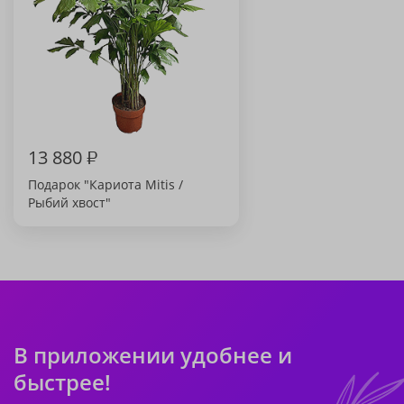
13 880
₽
Подарок "Кариота Mitis /
Рыбий хвост"
В приложении удобнее и
быстрее!