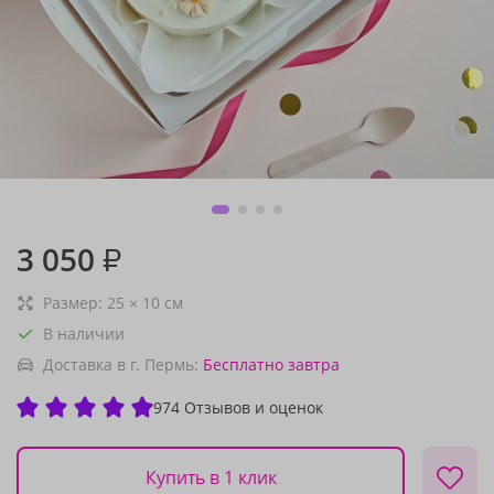
3 050
₽
Размер:
25
×
10
см
В наличии
Доставка в г. Пермь:
Бесплатно
завтра
974 Отзывов и оценок
Купить в 1 клик