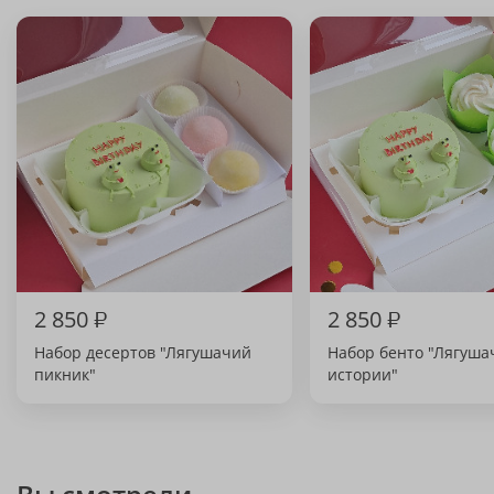
2 850
₽
2 850
₽
Набор десертов "Лягушачий
Набор бенто "Лягуша
пикник"
истории"