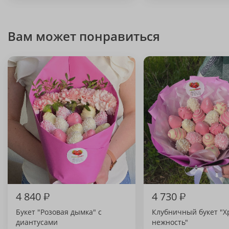
Вам может понравиться
4 840
₽
4 730
₽
Букет "Розовая дымка" с
Клубничный букет "Х
диантусами
нежность"