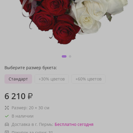
Выберите размер букета:
Стандарт
+30% цветов
+60% цветов
6 210
₽
Размер:
20
×
30
см
В наличии
Доставка в г. Пермь:
Бесплатно
сегодня
Покупок за сутки:
31