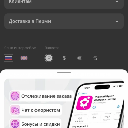
Клиентам
Доставка в Перми
Язык интерфейса:
Валюта:
©
Служба круглосуточной доставки цветов в Перми
Русский Букет, 2026
Общество с ограниченной ответственностью «Технология»
ОГРН: 1195476081745, ИНН: 5410081997
Юридический адрес: г. Новосибирск, ул. Ипподромская,
д.42, оф. 3
Рейтинг Русского букета в г. Пермь