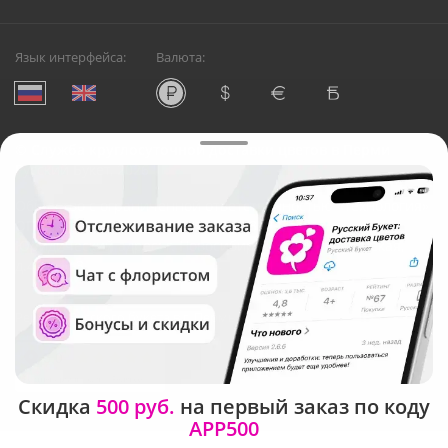
Язык интерфейса:
Валюта:
©
Служба круглосуточной доставки цветов в Перми
Русский Букет, 2026
Общество с ограниченной ответственностью «Технология»
ОГРН: 1195476081745, ИНН: 5410081997
Юридический адрес: г. Новосибирск, ул. Ипподромская,
д.42, оф. 3
Рейтинг Русского букета в г. Пермь
Скидка
500 руб.
на первый заказ по коду
APP500