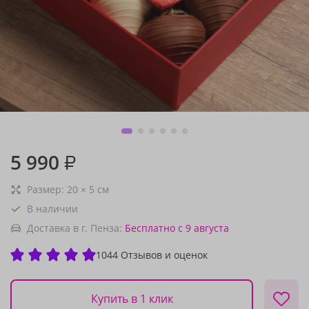
5 990
₽
Размер:
20
×
5
см
В наличии
Доставка в г. Пенза:
Бесплатно
с 9 августа
1044 Отзывов и оценок
Купить в 1 клик