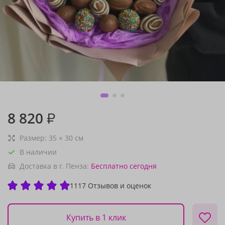
8 820
₽
Размер:
35
×
30
см
В наличии
Доставка в г. Пенза:
Бесплатно
сегодня
1117 Отзывов и оценок
Купить в 1 клик