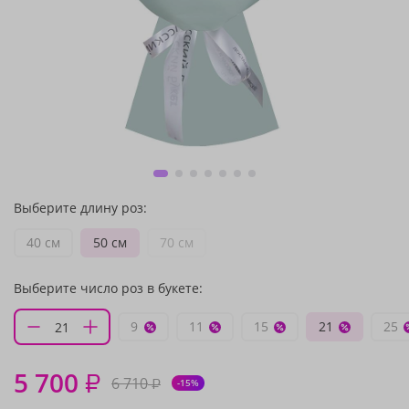
Выберите длину роз:
40 см
50 см
70 см
Выберите число роз в букете:
9
11
15
21
25
5 700
₽
6 710
₽
-15%