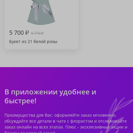
5 700
₽
6 710
₽
Букет из 21 белой розы
В приложении удобнее и
быстрее!
Преимущества для Вас: оформляйте заказ мгновенно,
обсуждайте все детали в чате с флористом и отслеживайте
заказ онлайн на всех этапах. Плюс - эксклюзивные акции и
бонусы за каждый заказ!