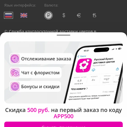
Язык интерфейса:
Валюта:
©
Служба круглосуточной доставки цветов в
Новороссийске
Русский Букет, 2026
Общество с ограниченной ответственностью «Технология»
ОГРН: 1195476081745, ИНН: 5410081997
Юридический адрес: г. Новосибирск, ул. Ипподромская,
д.42, оф. 3
Рейтинг Русского букета
Скидка
500 руб.
на первый заказ по коду
APP500