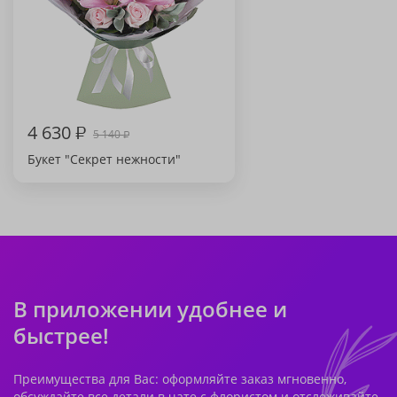
4 630
₽
5 140
₽
Букет "Секрет нежности"
В приложении удобнее и
быстрее!
Преимущества для Вас: оформляйте заказ мгновенно,
обсуждайте все детали в чате с флористом и отслеживайте