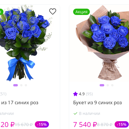
я
Акция
(51)
4.9
(95)
 из 17 синих роз
Букет из 9 синих роз
аличии
В наличии
320 ₽
7 540 ₽
15 670 ₽
-15%
8 870 ₽
-15%