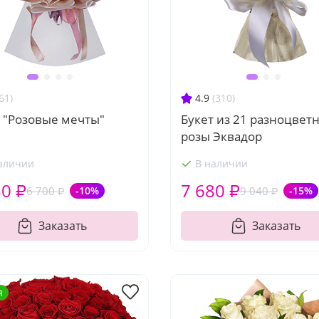
61)
4.9
(310)
 "Розовые мечты"
Букет из 21 разноцвет
розы Эквадор
аличии
В наличии
30 ₽
7 680 ₽
6 700 ₽
-10%
9 040 ₽
-15%
Заказать
Заказать
я