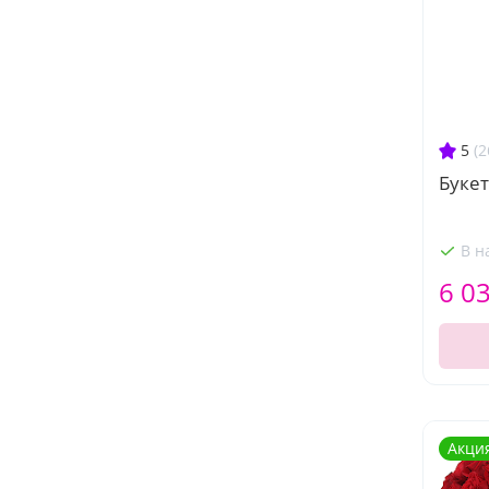
5
(2
Букет
В н
6 0
Акци