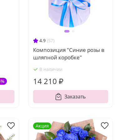
4.9
(57)
Композиция "Синие розы в
шляпной коробке"
В наличии
14 210 ₽
5%
Заказать
Акция