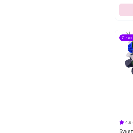
Сезо
4.9
Букет