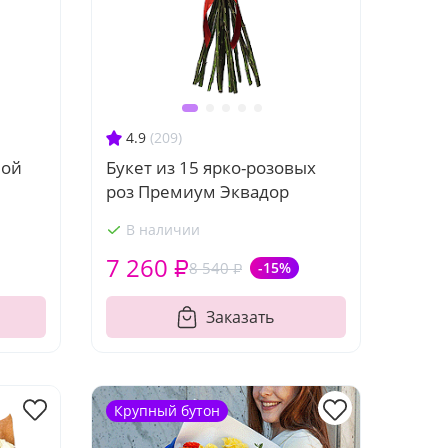
4.9
(209)
ной
Букет из 15 ярко-розовых
роз Премиум Эквадор
В наличии
7 260 ₽
8 540 ₽
-15%
Заказать
Крупный бутон