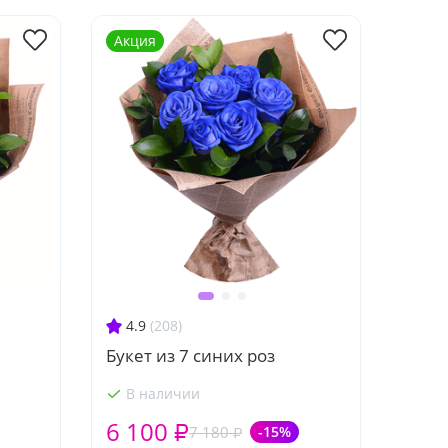
Акция
4.9
(208)
Букет из 7 синих роз
В наличии
6 100 ₽
7 180 ₽
-15%