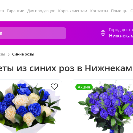
та
Гарантии
Для продавцов
Корп. клиентам
Контакты
Помощь
С
Город дост
Нижнека
озы
Синие розы
еты из синих роз в Нижнекам
Акция