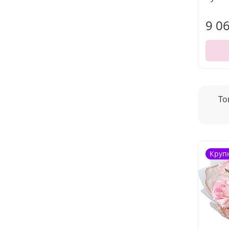
9 0
То
Круп