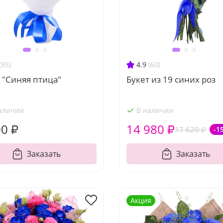
(85)
4.9
(60)
 "Синяя птица"
Букет из 19 синих роз
аличии
В наличии
00 ₽
14 980 ₽
17 620 ₽
-1
Заказать
Заказать
Акция