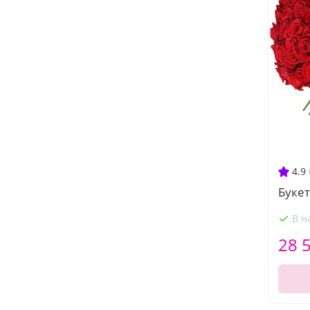
4.9
Букет
В н
28 