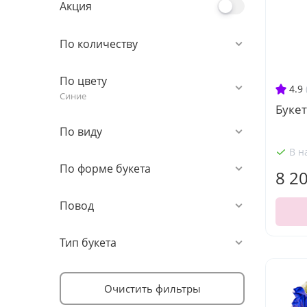
Акция
По количеству
По цвету
4.9
Синие
Букет
По виду
В н
По форме букета
8 2
Повод
Тип букета
Очистить фильтры