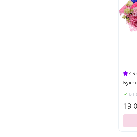
4.9
Букет
В н
19 