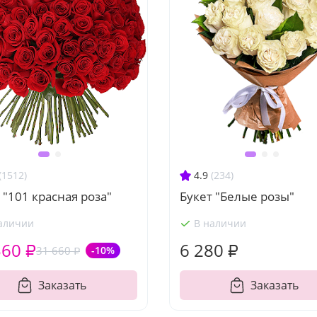
(1512)
4.9
(234)
 "101 красная роза"
Букет "Белые розы"
аличии
В наличии
560 ₽
6 280 ₽
31 660 ₽
-10%
Заказать
Заказать