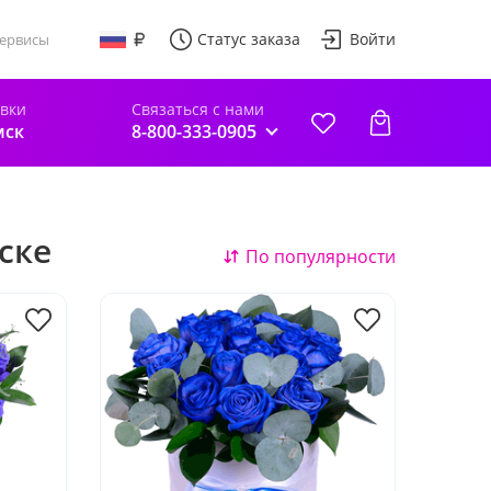
Статус заказа
Войти
ервисы
авки
Связаться с нами
мск
8-800-333-0905
ске
По популярности