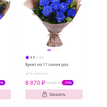
4.9
(108)
Букет из 11 синих роз
В наличии
8 870 ₽
5%
10 440 ₽
-15%
Заказать