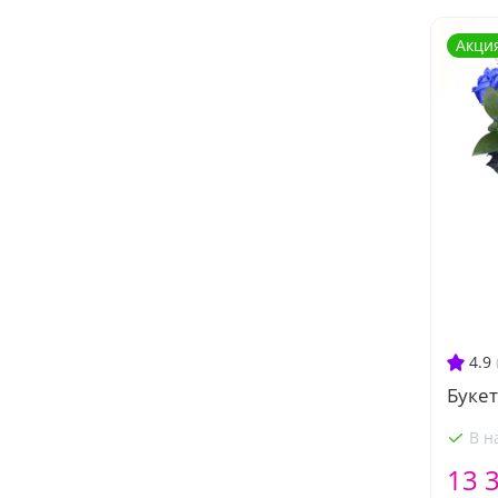
Акци
4.9
Букет
В н
13 