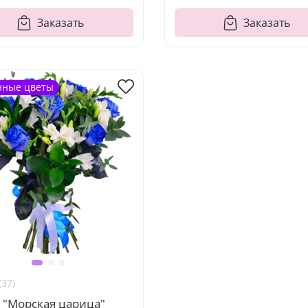
Заказать
Заказать
нные цветы
(37)
 "Морская царица"