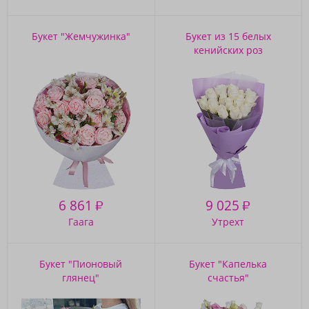
Букет "Жемчужинка"
Букет из 15 белых
кенийских роз
6 861
9 025
₽
₽
Гаага
Утрехт
Букет "Пионовый
Букет "Капелька
глянец"
счастья"