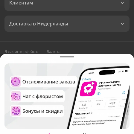
Клиентам
Доставка в Нидерланды
Язык интерфейса:
Валюта:
©
Служба круглосуточной доставки цветов в
Нидерланды
Русский Букет, 2026
Общество с ограниченной ответственностью «Технология»
ОГРН: 1195476081745, ИНН: 5410081997
Юридический адрес: г. Новосибирск, ул. Ипподромская,
д.42, оф. 3