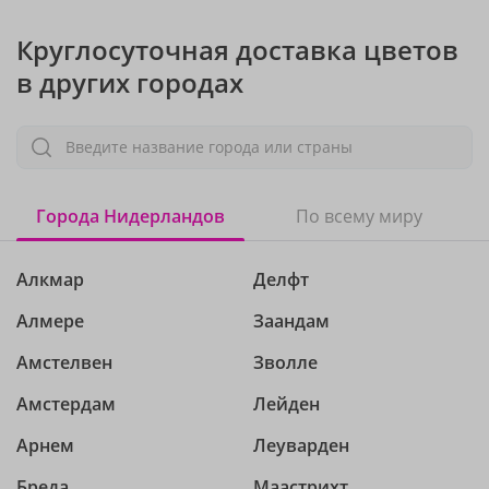
Круглосуточная доставка цветов
в других городах
Введите название города или страны
Города Нидерландов
По всему миру
Алкмар
Делфт
Алмере
Заандам
Амстелвен
Зволле
Амстердам
Лейден
Арнем
Леуварден
Бреда
Маастрихт