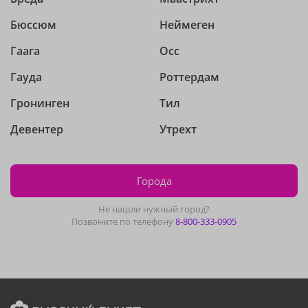
Бюссюм
Неймеген
Гаага
Осс
Гауда
Роттердам
Гронинген
Тил
Девентер
Утрехт
Города
Не нашли нужный город?
Позвоните по телефону
8-800-333-0905