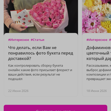
#Интересное
#Статьи
#Интересное
#
Что делать, если Вам не
Дофаминовы
понравилось фото букета перед
цветочный т
доставкой?
который да
Как контролировать сборку букета
Рассказываем, 
онлайн: какие фото присылает флорист и
выброс дофамин
ваши действия, если результат не
композиции и п
подошёл
превращает эмо
22 Июня 2026
18 Июня 2026