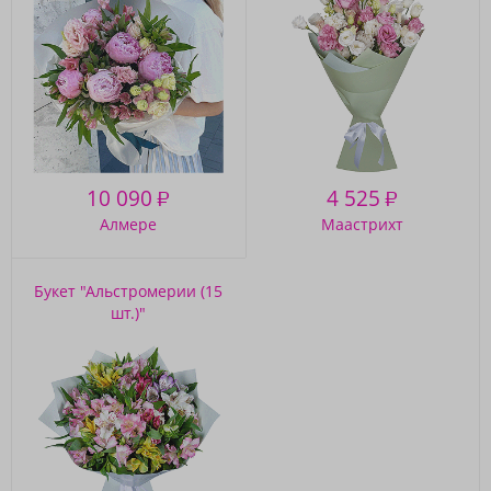
10 090
4 525
₽
₽
Алмере
Маастрихт
Букет "Альстромерии (15
шт.)"