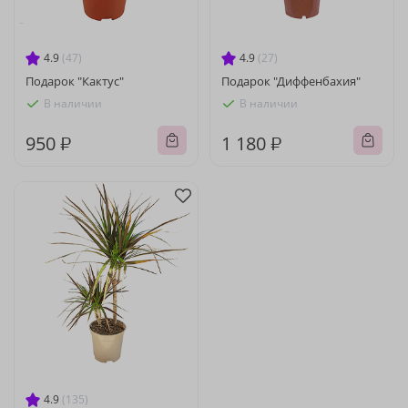
4.9
(47)
4.9
(27)
Подарок "Кактус"
Подарок "Диффенбахия"
В наличии
В наличии
950 ₽
1 180 ₽
4.9
(135)