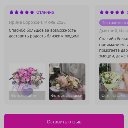
Отлично
Ирина Ворожбит,
Июль 2026
Постоянный 
Спасибо большое за возможность
Дмитрий,
Июн
доставить радость близким людям!
Спасибо больш
пониманием, и
помогаете да
эмоции, даже 
Фото на сайте
Фото до доставки
Фото на сайте
Оставить отзыв