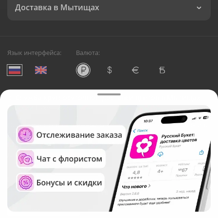
Доставка в Мытищах
Язык интерфейса:
Валюта:
©
Служба круглосуточной доставки цветов в Мытищах
Русский Букет, 2026
Общество с ограниченной ответственностью «Технология»
ОГРН: 1195476081745, ИНН: 5410081997
Юридический адрес: г. Новосибирск, ул. Ипподромская,
д.42, оф. 3
Рейтинг Русского букета