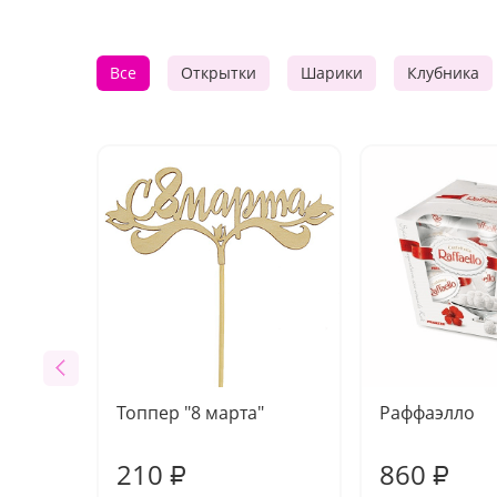
Все
Открытки
Шарики
Клубника
Топпер "8 марта"
Раффаэлло
210
860
₽
₽