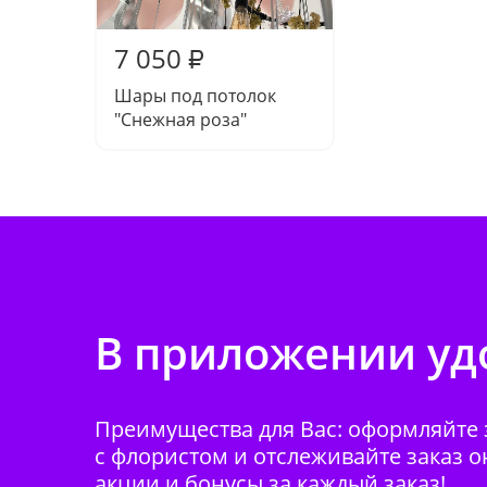
7 050
₽
Шары под потолок
"Снежная роза"
В приложении удо
Преимущества для Вас: оформляйте з
с флористом и отслеживайте заказ о
акции и бонусы за каждый заказ!