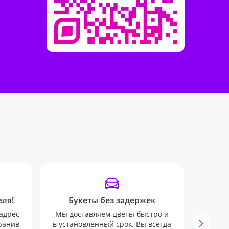
ля!
Букеты без задержек
Отпр
адрес
Мы доставляем цветы быстро и
хранив
в установленный срок. Вы всегда
Все в