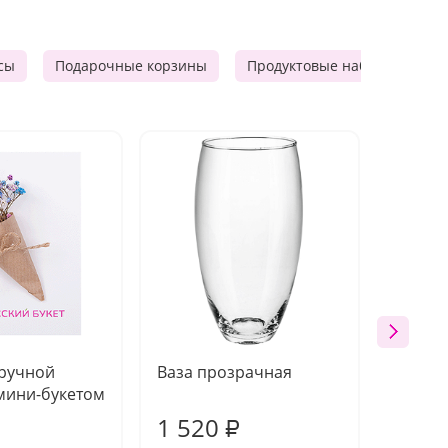
сы
Подарочные корзины
Продуктовые наборы
Ф
 ручной
Ваза прозрачная
Топпе
мини-букетом
1 520
160
₽