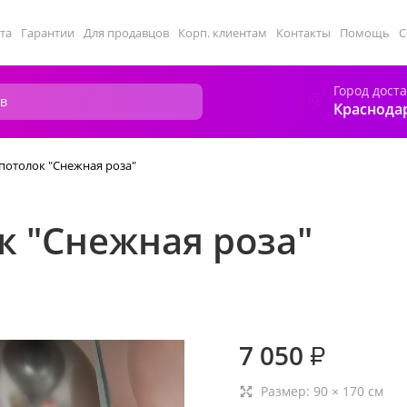
та
Гарантии
Для продавцов
Корп. клиентам
Контакты
Помощь
С
Город дост
Краснода
потолок "Снежная роза"
к "Снежная роза"
7 050
₽
Размер:
90
×
170
см