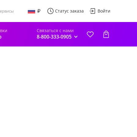
Статус заказа
Войти
ервисы
авки
Связаться с нами
р
8-800-333-0905