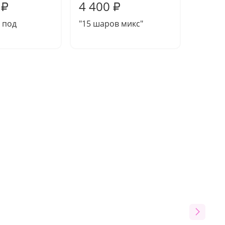
4 400
11 1
₽
₽
 под
"15 шаров микс"
Набор
"Розов