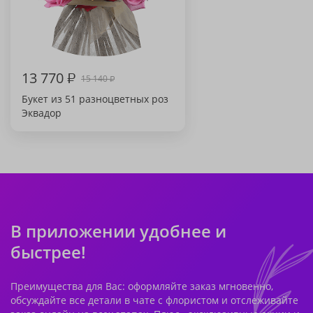
13 770
₽
15 140
₽
Букет из 51 разноцветных роз
Эквадор
В приложении удобнее и
быстрее!
Преимущества для Вас: оформляйте заказ мгновенно,
обсуждайте все детали в чате с флористом и отслеживайте