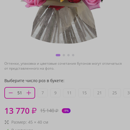
Оттенки, упаковка и цветовые сочетания бутонов могут отличаться
от представленного на фото.
Выберите число роз в букете:
7
9
11
15
21
25
3
13 770
₽
15 140
₽
-9%
Размер:
45
×
40
см