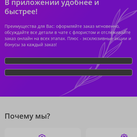
В приложении удобнее и
быстрее!
Преимущества для Вас: оформляйте заказ мгновенно,
обсуждайте все детали в чате с флористом и отслеживайте
заказ онлайн на всех этапах. Плюс - эксклюзивные акции и
бонусы за каждый заказ!
Почему мы?