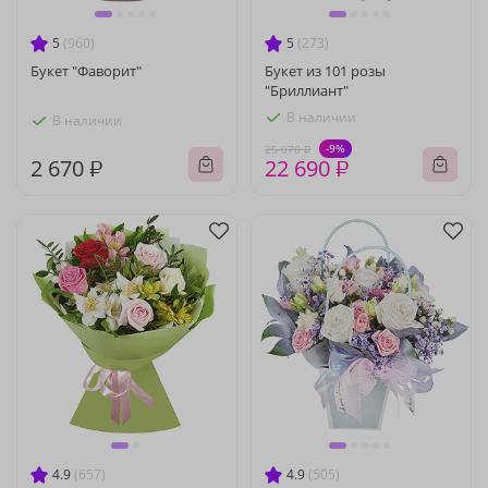
5
(960)
5
(273)
Букет "Фаворит"
Букет из 101 розы
"Бриллиант"
В наличии
В наличии
-9%
25 070 ₽
2 670 ₽
22 690 ₽
4.9
(657)
4.9
(505)