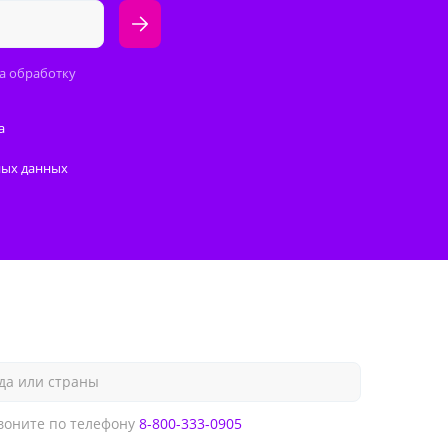
а обработку
а
ных данных
да или страны
оните по телефону
8-800-333-0905