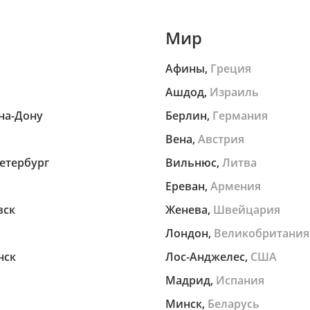
Мир
Афины,
Греция
Ашдод,
Израиль
на-Дону
Берлин,
Германия
Вена,
Австрия
етербург
Вильнюс,
Литва
Ереван,
Армения
вск
Женева,
Швейцария
Лондон,
Великобритания
нск
Лос-Анджелес,
США
Мадрид,
Испания
Минск,
Беларусь