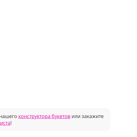
 нашего
конструктора букетов
или закажите
риста
!