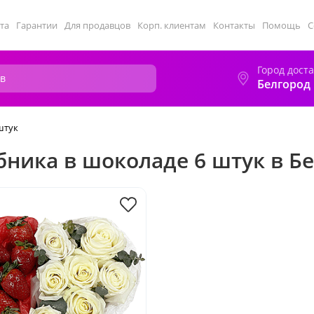
та
Гарантии
Для продавцов
Корп. клиентам
Контакты
Помощь
С
Город дост
Белгород
штук
бника в шоколаде 6 штук в Б