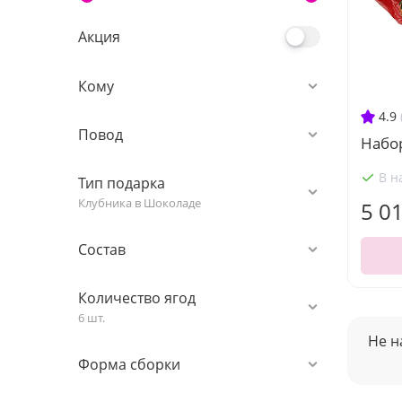
Акция
Кому
4.9
Повод
Набо
В н
Тип подарка
Клубника в Шоколаде
5 0
Состав
Количество ягод
6 шт.
Не н
Форма сборки