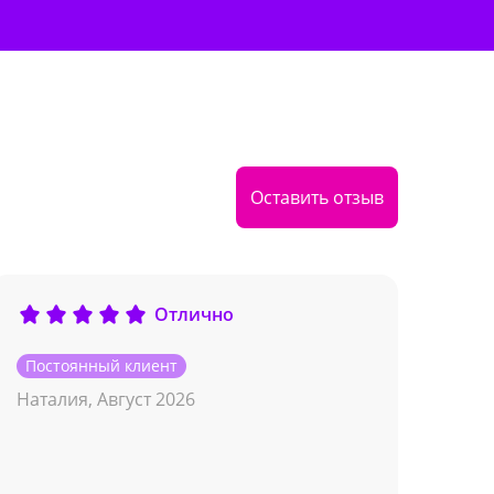
Оставить отзыв
Отлично
Постоянный клиент
Пос
Наталия,
Август 2026
Ива
пун
бук