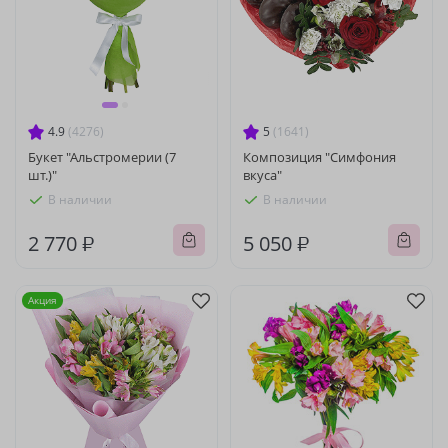
4.9
(4276)
5
(1641)
Букет "Альстромерии (7
Композиция "Симфония
шт.)"
вкуса"
В наличии
В наличии
2 770 ₽
5 050 ₽
Акция