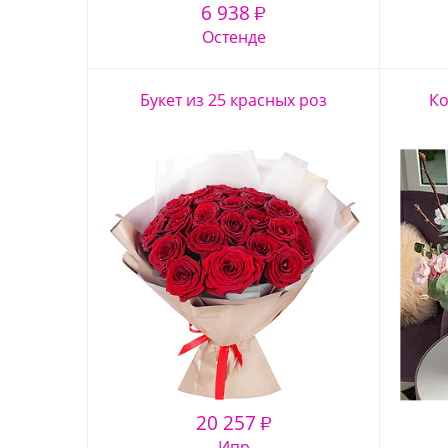
6 938
₽
Остенде
Букет из 25 красных роз
Ко
20 257
₽
Ипр