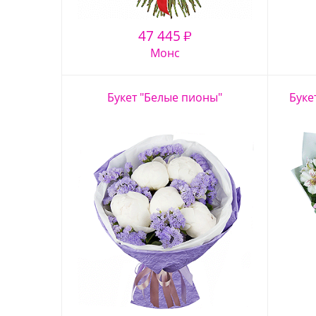
47 445
₽
Монс
Букет "Белые пионы"
Буке