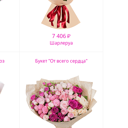
7 406
₽
Шарлеруа
оз
Букет "От всего сердца"