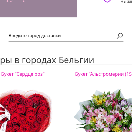
мы за
ры в городах Бельгии
Букет "Сердце роз"
Букет "Альстромерии (15 