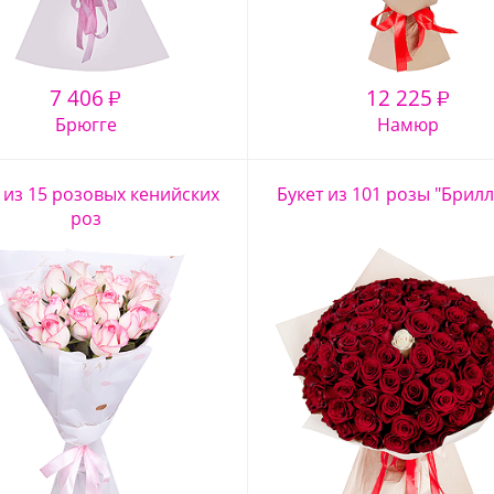
7 406
12 225
₽
₽
Брюгге
Намюр
 из 15 розовых кенийских
Букет из 101 розы "Брил
роз