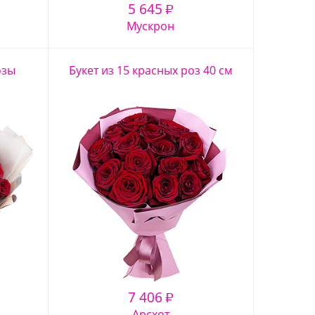
5 645
₽
Мускрон
озы
Букет из 15 красных роз 40 см
7 406
₽
Арсхот