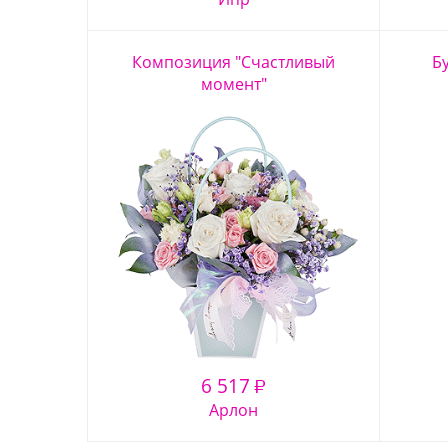
Композиция "Счастливый
Б
момент"
6 517
₽
Арлон