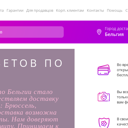
та
Гарантии
Для продавцов
Корп. клиентам
Контакты
Помощь
С
Город дост
Бельгия
ВЕТОВ ПО
Во вр
откры
беспл
по Бельгии стало
Вы вс
тольк
ествляем доставку
вам фо
: Брюссель,
Доставка возможна
аты. Нам доверяют
В сво
качес
миру. Принимаем к