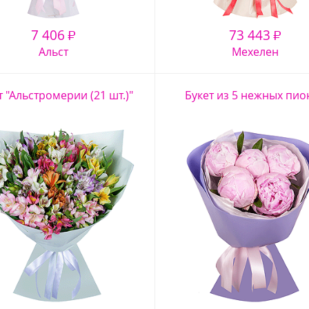
7 406
73 443
₽
₽
Альст
Мехелен
т "Альстромерии (21 шт.)"
Букет из 5 нежных пио