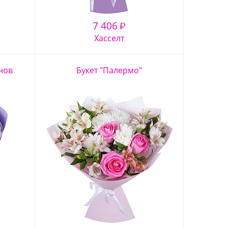
7 406
₽
Хасселт
нов
Букет "Палермо"