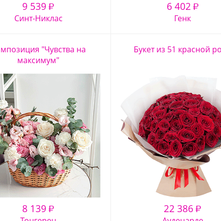
9 539
6 402
₽
₽
Синт-Никлас
Генк
мпозиция "Чувства на
Букет из 51 красной р
максимум"
8 139
22 386
₽
₽
Тонгерен
Ауденарде