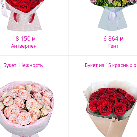
18 150
6 864
₽
₽
Антверпен
Гент
Букет "Нежность"
Букет из 15 красных р