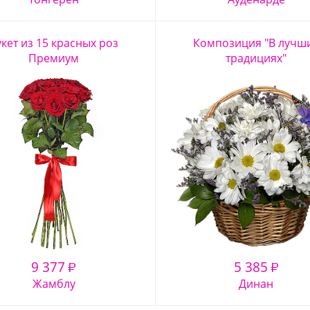
укет из 15 красных роз
Композиция "В лучш
Премиум
традициях"
9 377
5 385
₽
₽
Жамблу
Динан