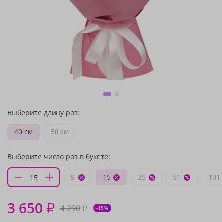
Выберите длину роз:
40 см
50 см
Выберите число роз в букете:
9
15
25
51
101
3 650
₽
4 290
₽
-15%