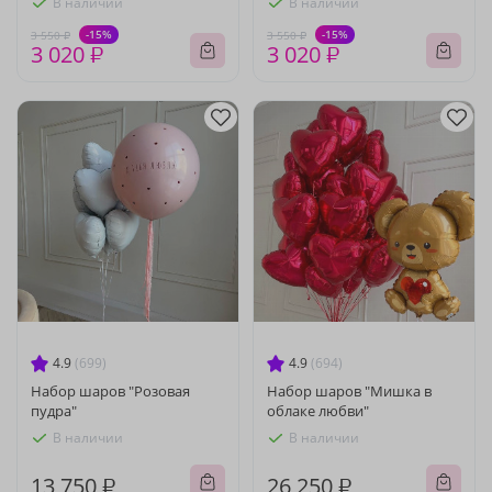
В наличии
В наличии
-15%
-15%
3 550 ₽
3 550 ₽
3 020 ₽
3 020 ₽
4.9
(699)
4.9
(694)
Набор шаров "Розовая
Набор шаров "Мишка в
пудра"
облаке любви"
В наличии
В наличии
13 750 ₽
26 250 ₽