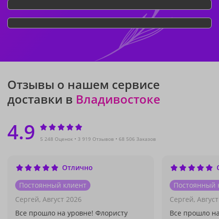
Отзывы о нашем сервисе
доставки в
Владивостоке
4.9
5 248 Оценок
3 919 Отзывов
68 506 Заказов
Отлично
Постоянный клиент
Постоянный 
Сергей,
Август 2026
Сергей,
Август
Все прошло на уровне! Флористу
Все прошло на