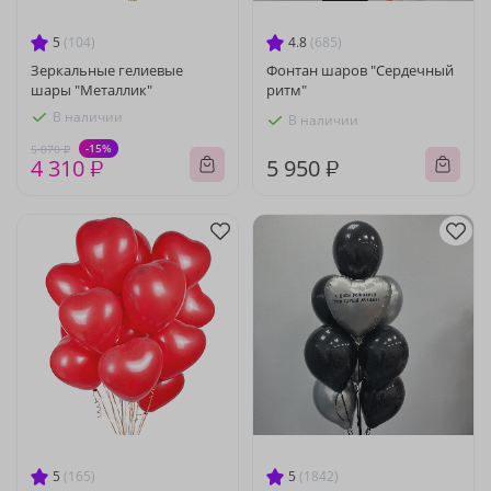
5
(104)
4.8
(685)
Зеркальные гелиевые
Фонтан шаров "Сердечный
шары "Металлик"
ритм"
В наличии
В наличии
-15%
5 070 ₽
4 310 ₽
5 950 ₽
5
(165)
5
(1842)