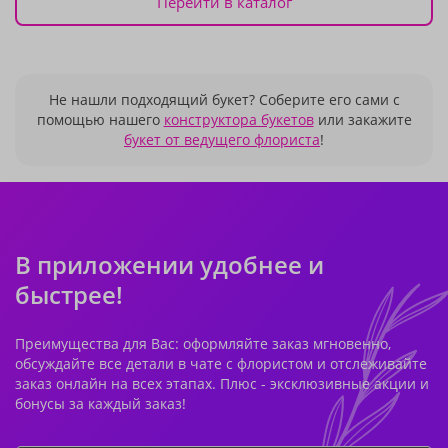
Перейти в каталог
Не нашли подходящий букет? Соберите его сами с
помощью нашего
конструктора букетов
или закажите
букет от ведущего флориста
!
В приложении удобнее и
быстрее!
Преимущества для Вас: оформляйте заказ мгновенно,
обсуждайте все детали в чате с флористом и отслеживайте
заказ онлайн на всех этапах. Плюс - эксклюзивные акции и
бонусы за каждый заказ!