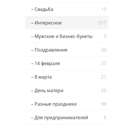
– Свадьба
13
– Интересное
317
– Мужские и бизнес-букеты
9
– Поздравления
20
– 14 февраля
27
– 8 марта
21
– День матери
25
– Разные праздники
98
– Для предпринимателей
6