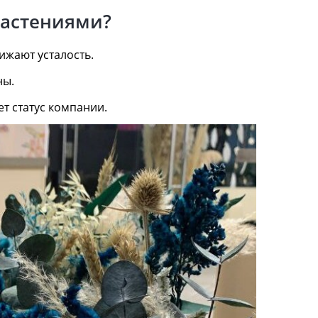
растениями?
жают усталость.
ны.
т статус компании.