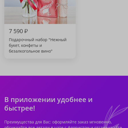
7 590
₽
Подарочный набор "Нежный
букет, конфеты и
безалкогольное вино"
В приложении удобнее и
быстрее!
Преимущества для Вас: оформляйте заказ мгновенно,
обсуждайте все детали в чате с флористом и отслеживайте