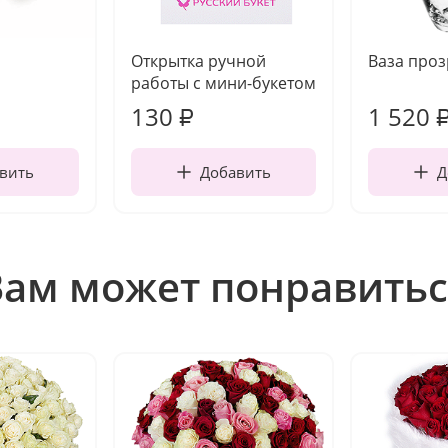
Открытка ручной
Ваза про
работы с мини-букетом
130
1 520
₽
вить
Добавить
Д
Вам может понравитьс