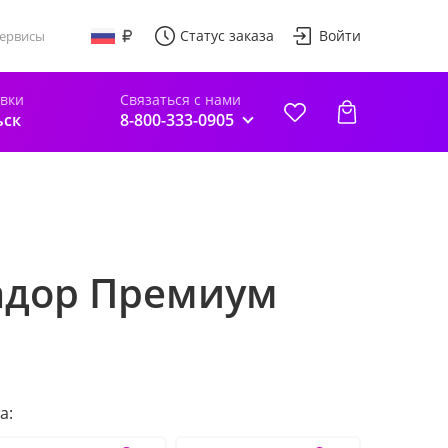
Статус заказа
Войти
ервисы
авки
Связаться с нами
ьск
8-800-333-0905
вадор Премиум
а: