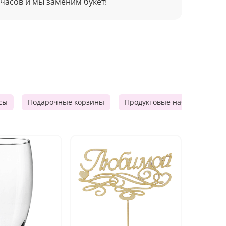
 часов и мы заменим букет!
сы
Подарочные корзины
Продуктовые наборы
М