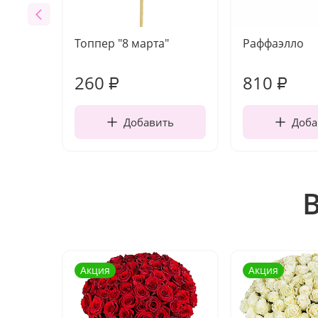
Топпер "8 марта"
Раффаэлло
260
810
₽
₽
Добавить
Доба
Акция
Акция