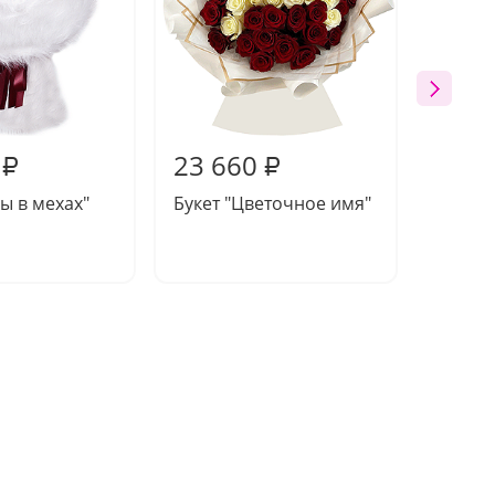
23 660
31 8
₽
₽
зы в мехах"
Букет "Цветочное имя"
Букет 
Преми