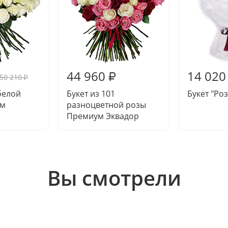
44 960
14 020
₽
50 210
₽
 белой
Букет из 101
Букет "Ро
ум
разноцветной розы
Премиум Эквадор
Вы смотрели