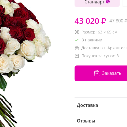
Стандарт
43 020
₽
47 800
Размер:
63
×
65
см
В наличии
Доставка в г. Архангель
Покупок за сутки:
3
Заказать
Доставка
Отзывы