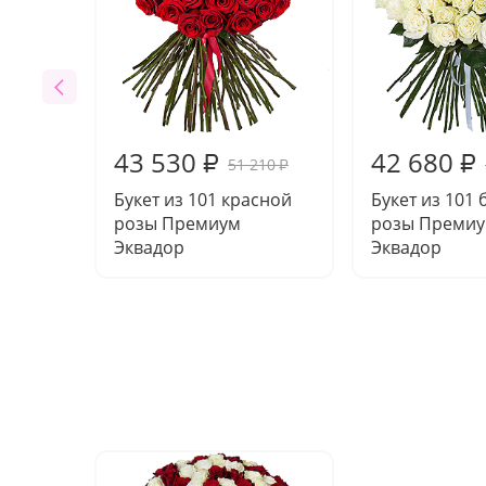
43 530
42 680
₽
₽
51 210
₽
Букет из 101 красной
Букет из 101
розы Премиум
розы Преми
Эквадор
Эквадор