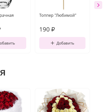
зрачная
Топпер "Любимой"
Открыт
работы
190
230
₽
₽
обавить
Добавить
я
Акция