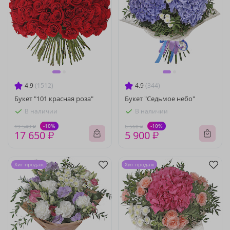
4.9
(1512)
4.9
(344)
Букет "101 красная роза"
Букет "Седьмое небо"
В наличии
В наличии
-10%
-10%
19 540 ₽
6 560 ₽
17 650 ₽
5 900 ₽
Хит продаж
Хит продаж