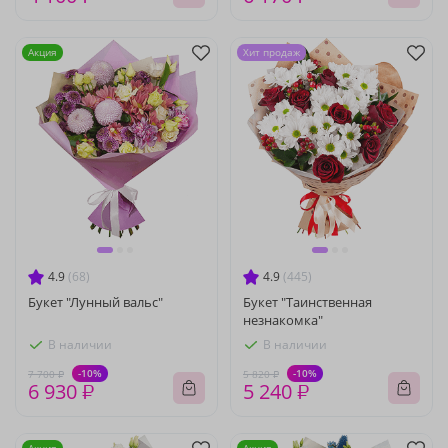
Акция
Хит продаж
4.9
(68)
4.9
(445)
Букет "Лунный вальс"
Букет "Таинственная
незнакомка"
В наличии
В наличии
-10%
-10%
7 700 ₽
5 820 ₽
6 930 ₽
5 240 ₽