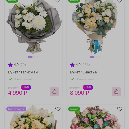
Акция
Акция
4.9
(79)
4.9
(236)
Букет "Талисман"
Букет "Счастье"
В наличии
В наличии
-10%
-10%
5 540 ₽
8 990 ₽
4 990 ₽
8 090 ₽
Хит продаж
Акция