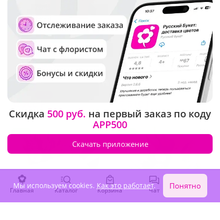
4.9
(40)
4.9
(47)
Подарочный набор
Подарочный набор
"Тюльпаны, шоколадные
"Тюльпаны и шоколадные
конфеты и кофе"
конфеты"
-20%
-20%
8 380 ₽
9 390 ₽
6 700 ₽
7 510 ₽
Скидка
500 руб.
на первый заказ по коду
APP500
Акция
Акция
Скачать приложение
Мы используем cookies.
Как это работает
.
Понятно
Главная
Каталог
Корзина
Чат
Войти