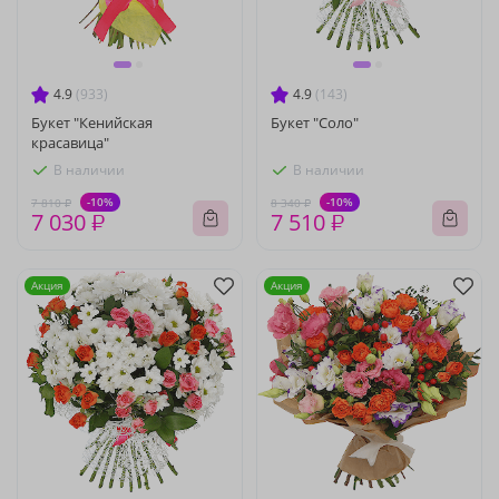
4.9
(933)
4.9
(143)
Букет "Кенийская
Букет "Соло"
красавица"
В наличии
В наличии
-10%
-10%
7 810 ₽
8 340 ₽
7 030 ₽
7 510 ₽
Акция
Акция