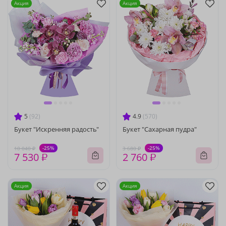
Акция
Акция
5
(92)
4.9
(570)
Букет "Искренняя радость"
Букет "Сахарная пудра"
-25%
-25%
10 040 ₽
3 680 ₽
7 530 ₽
2 760 ₽
Акция
Акция