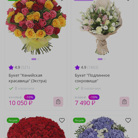
4.9
(521)
4.9
(1863)
Букет "Кенийская
Букет "Подлинное
красавица" (Экстра)
сокровище"
В наличии
В наличии
-10%
-10%
11 170 ₽
8 320 ₽
10 050 ₽
7 490 ₽
Акция
Акция