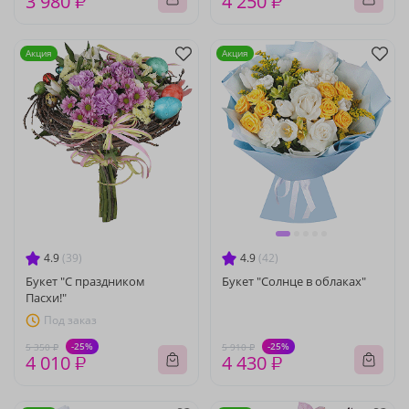
3 980 ₽
4 250 ₽
Акция
Акция
4.9
(39)
4.9
(42)
Букет "С праздником
Букет "Солнце в облаках"
Пасхи!"
Под заказ
-25%
-25%
5 350 ₽
5 910 ₽
4 010 ₽
4 430 ₽