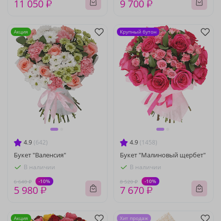
11 050 ₽
9 700 ₽
Акция
Крупный бутон
4.9
(642)
4.9
(1458)
Букет "Валенсия"
Букет "Малиновый щербет"
В наличии
В наличии
-10%
-10%
6 640 ₽
8 520 ₽
5 980 ₽
7 670 ₽
Акция
Хит продаж