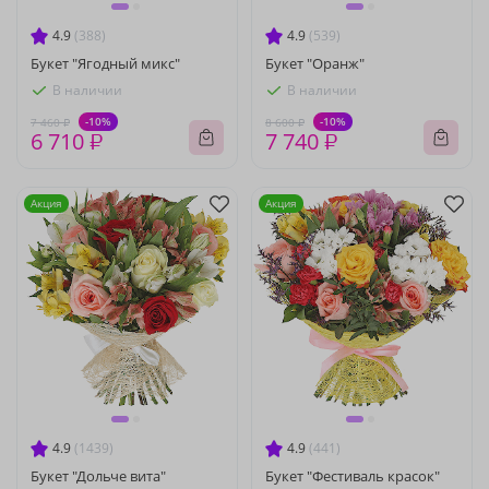
4.9
(388)
4.9
(539)
Букет "Ягодный микс"
Букет "Оранж"
В наличии
В наличии
-10%
-10%
7 460 ₽
8 600 ₽
6 710 ₽
7 740 ₽
Акция
Акция
4.9
(1439)
4.9
(441)
Букет "Дольче вита"
Букет "Фестиваль красок"