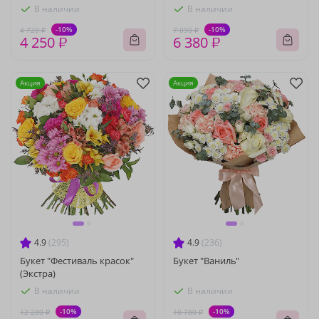
В наличии
В наличии
-10%
-10%
4 720 ₽
7 090 ₽
4 250 ₽
6 380 ₽
Акция
Акция
4.9
(295)
4.9
(236)
Букет "Фестиваль красок"
Букет "Ваниль"
(Экстра)
В наличии
В наличии
-10%
-10%
12 280 ₽
10 780 ₽