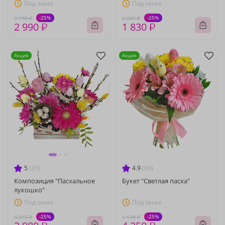
Под заказ
Под заказ
-25%
-25%
3 990 ₽
2 440 ₽
2 990 ₽
1 830 ₽
Акция
Акция
5
(31)
4.9
(69)
Композиция "Пасхальное
Букет "Светлая пасха"
лукошко"
Под заказ
Под заказ
-25%
-25%
5 310 ₽
5 670 ₽