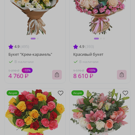
4.9
(495)
4.9
(393)
Букет "Крем-карамель"
Красивый букет
В наличии
В наличии
-10%
-10%
5 290 ₽
9 570 ₽
4 760 ₽
8 610 ₽
Акция
Акция