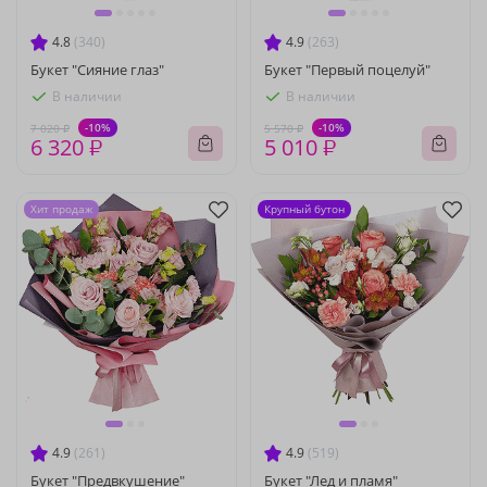
4.8
(340)
4.9
(263)
Букет "Сияние глаз"
Букет "Первый поцелуй"
В наличии
В наличии
-10%
-10%
7 020 ₽
5 570 ₽
6 320 ₽
5 010 ₽
Хит продаж
Крупный бутон
4.9
(261)
4.9
(519)
Букет "Предвкушение"
Букет "Лед и пламя"