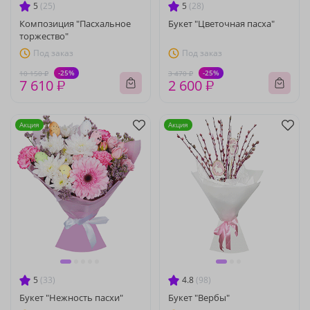
5
(25)
5
(28)
Композиция "Пасхальное
Букет "Цветочная пасха"
торжество"
Под заказ
Под заказ
-25%
-25%
10 150 ₽
3 470 ₽
7 610 ₽
2 600 ₽
Акция
Акция
5
(33)
4.8
(98)
Букет "Нежность пасхи"
Букет "Вербы"