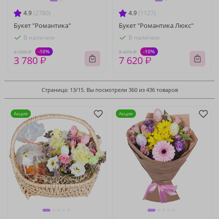
4.9
(2780)
4.9
(1127)
Букет "Романтика"
Букет "Романтика Люкс"
В наличии
В наличии
-10%
-10%
4 200 ₽
8 470 ₽
3 780 ₽
7 620 ₽
Страница: 13/15. Вы посмотрели 360 из 436 товаров
Акция
Акция