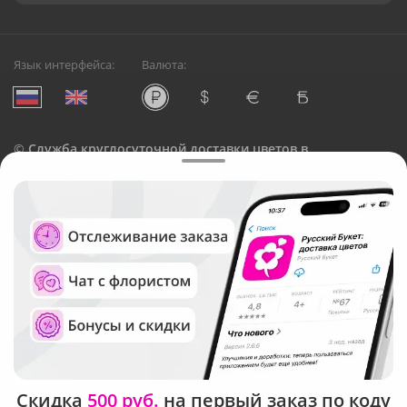
Язык интерфейса:
Валюта:
©
Служба круглосуточной доставки цветов в
Зеленограде
Русский Букет, 2026
Общество с ограниченной ответственностью «Технология»
ОГРН: 1195476081745, ИНН: 5410081997
Юридический адрес: г. Новосибирск, ул. Ипподромская,
д.42, оф. 3
Рейтинг Русского букета
Скидка
500 руб.
на первый заказ по коду