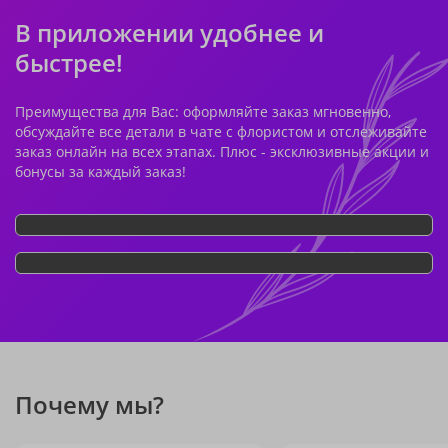
В приложении удобнее и
быстрее!
Преимущества для Вас: оформляйте заказ мгновенно,
обсуждайте все детали в чате с флористом и отслеживайте
заказ онлайн на всех этапах. Плюс - эксклюзивные акции и
бонусы за каждый заказ!
Почему мы?