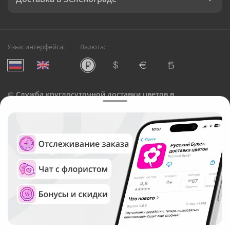
Язык интерфейса:
Валюта:
©
Служба круглосуточной доставки цветов в
Зеленограде
Русский Букет, 2026
Общество с ограниченной ответственностью «Технология»
ОГРН: 1195476081745, ИНН: 5410081997
Юридический адрес: г. Новосибирск, ул. Ипподромская,
д.42, оф. 3
Рейтинг Русского букета