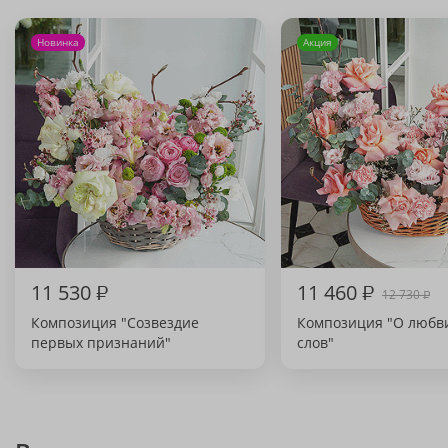
Новинка
Акция
11 530
₽
11 460
₽
12 730
₽
Композиция "Созвездие
Композиция "О любв
первых признаний"
слов"