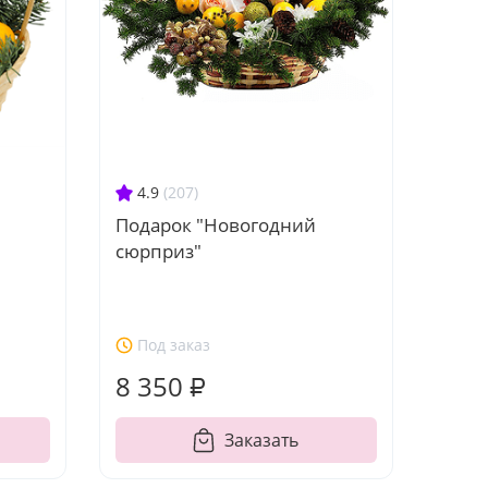
4.9
(207)
Подарок "Новогодний
сюрприз"
Под заказ
8 350 ₽
Заказать