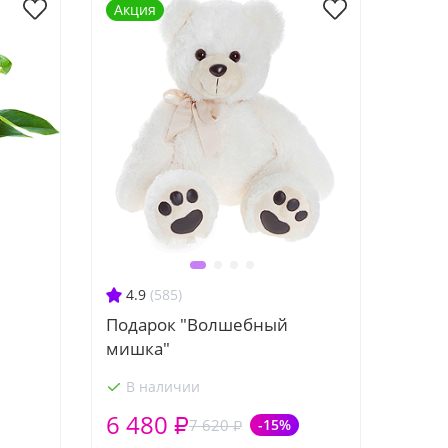
Акция
4.9
(585)
Подарок "Волшебный
мишка"
В наличии
6 480 ₽
7 620 ₽
-15%