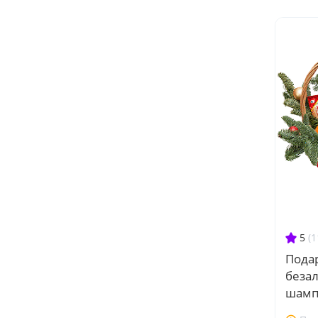
5
(1
Подар
беза
шамп