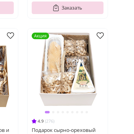
Заказать
Акция
4.9
(276)
ов и
Подарок сырно-ореховый