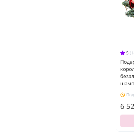
5
(1
Пода
корол
беза
шамп
Под
6 5