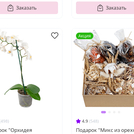
Заказать
Заказать
Акция
(498)
4.9
(548)
рок "Орхидея
Подарок "Микс из орех