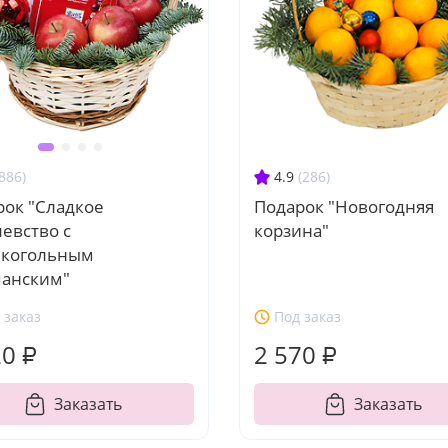
4.9
(286)
886)
Подарок "Новогодняя
рок "Сладкое
корзина"
евство с
лкогольным
анским"
 заказ
Под заказ
20 ₽
2 570 ₽
Заказать
Заказать