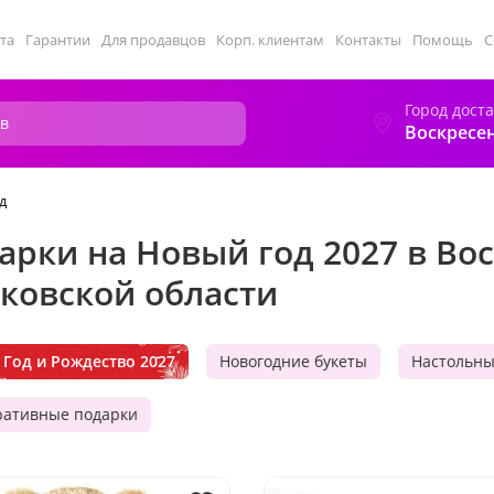
та
Гарантии
Для продавцов
Корп. клиентам
Контакты
Помощь
С
Город дост
Воскресе
д
арки на Новый год 2027 в Во
ковской области
Год и Рождество 2027
Новогодние букеты
Настольн
ративные подарки