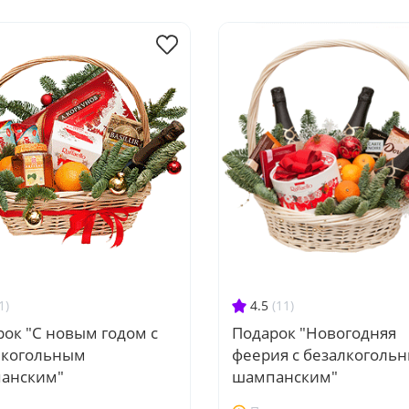
1)
4.5
(11)
ок "С новым годом с
Подарок "Новогодняя
лкогольным
феерия с безалкоголь
анским"
шампанским"