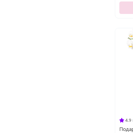
4.9
Пода