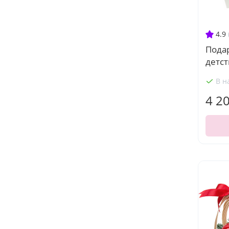
4.9
Пода
детст
В н
4 2