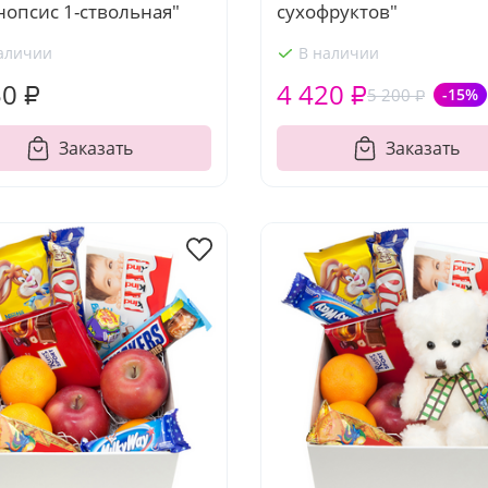
опсис 1-ствольная"
сухофруктов"
аличии
В наличии
50 ₽
4 420 ₽
5 200 ₽
-15%
Заказать
Заказать