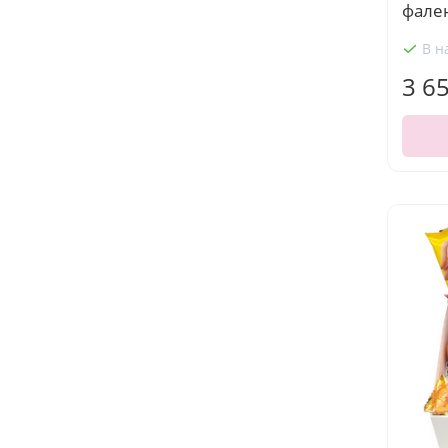
фален
В н
3 6