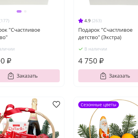
4.9
(263)
(177)
Подарок "Счастливое
рок "Счастливое
детство" (Экстра)
во"
аличии
В наличии
00 ₽
4 750 ₽
Заказать
Заказать
Сезонные цветы