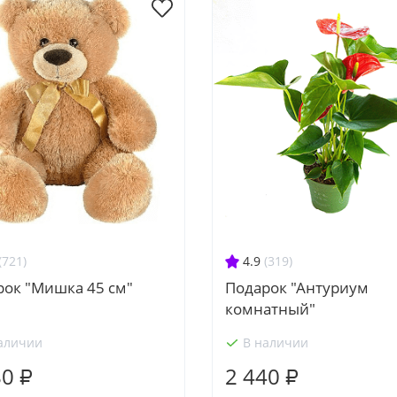
(721)
4.9
(319)
рок "Мишка 45 см"
Подарок "Антуриум
комнатный"
аличии
В наличии
80 ₽
2 440 ₽