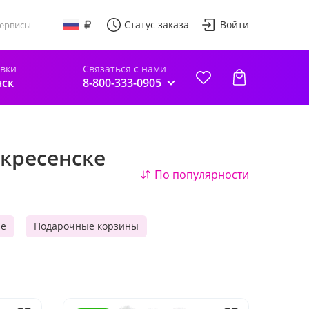
Статус заказа
Войти
ервисы
авки
Связаться с нами
нск
8-800-333-0905
скресенске
По популярности
ые
Подарочные корзины