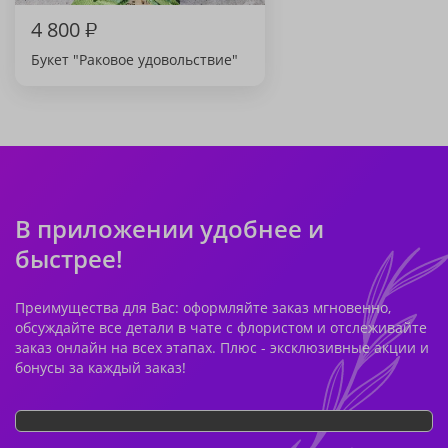
4 800
₽
Букет "Раковое удовольствие"
В приложении удобнее и
быстрее!
Преимущества для Вас: оформляйте заказ мгновенно,
обсуждайте все детали в чате с флористом и отслеживайте
заказ онлайн на всех этапах. Плюс - эксклюзивные акции и
бонусы за каждый заказ!