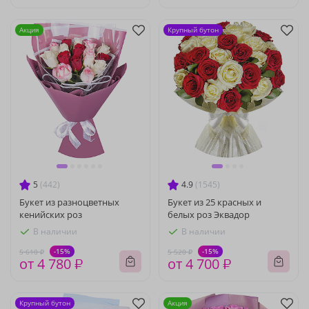
Акция
Крупный бутон
5
(442)
4.9
(1545)
Букет из разноцветных
Букет из 25 красных и
кенийских роз
белых роз Эквадор
В наличии
В наличии
-15%
-15%
5 610 ₽
5 520 ₽
от 4 780 ₽
от 4 700 ₽
Крупный бутон
Акция