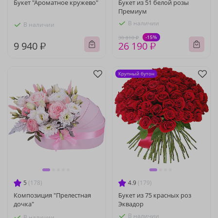
Букет "Ароматное кружево"
Букет из 51 белой розы
Премиум
В наличии
В наличии
-15%
30 810 ₽
9 940 ₽
26 190 ₽
Крупный бутон
5
(178)
4.9
(179)
Композиция "Прелестная
Букет из 75 красных роз
дочка"
Эквадор
В наличии
В наличии