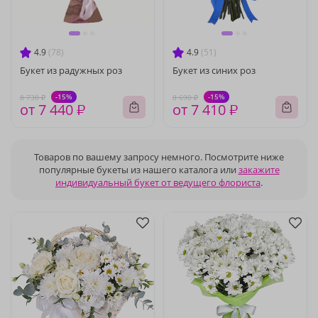
4.9
(78)
4.9
(51)
Букет из радужных роз
Букет из синих роз
-15%
-15%
8 730 ₽
8 690 ₽
от 7 440 ₽
от 7 410 ₽
Товаров по вашему запросу немного. Посмотрите ниже
популярные букеты из нашего каталога или
закажите
индивидуальный букет от ведущего флориста
.