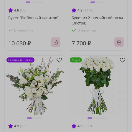
4.8
(68)
4.9
(114)
Букет "Любовный напиток"
Букет из 21 кенийской розы
(Экстра)
В наличии
В наличии
10 630 ₽
7 700 ₽
Сезонные цветы
Акция
4.9
(133)
4.9
(399)