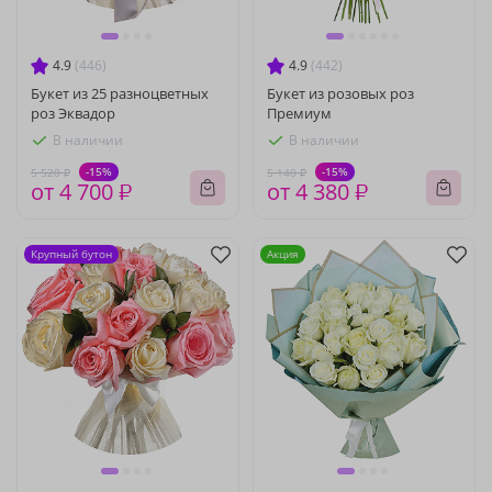
4.9
(446)
4.9
(442)
Букет из 25 разноцветных
Букет из розовых роз
роз Эквадор
Премиум
В наличии
В наличии
-15%
-15%
5 520 ₽
5 140 ₽
от 4 700 ₽
от 4 380 ₽
Крупный бутон
Акция