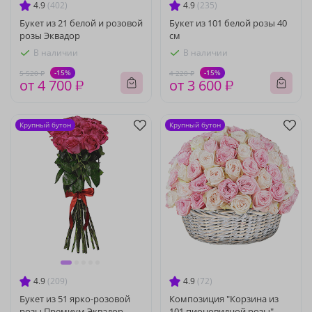
4.9
(402)
4.9
(235)
Букет из 21 белой и розовой
Букет из 101 белой розы 40
розы Эквадор
см
В наличии
В наличии
-15%
-15%
5 520 ₽
4 220 ₽
от 4 700 ₽
от 3 600 ₽
Крупный бутон
Крупный бутон
4.9
(209)
4.9
(72)
Букет из 51 ярко-розовой
Композиция "Корзина из
розы Премиум Эквадор
101 пионовидной розы"