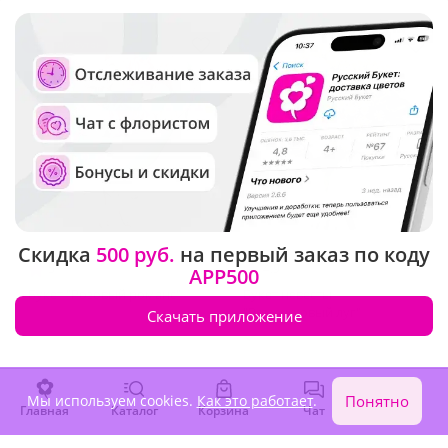
Крупный бутон
Скидка
500 руб.
на первый заказ по коду
5
(282)
4.9
(30)
APP500
Букет "Розовый романс"
Букет невесты
"Ромашковый луг"
Скачать приложение
В наличии
В наличии
7 360 ₽
7 030 ₽
Мы используем cookies.
Как это работает
.
Понятно
Главная
Каталог
Корзина
Чат
Войти