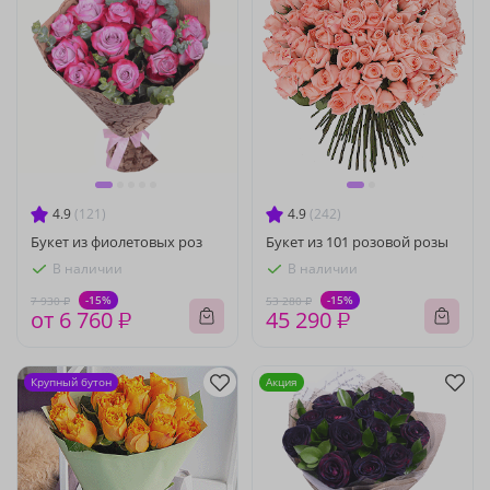
4.9
(121)
4.9
(242)
Букет из фиолетовых роз
Букет из 101 розовой розы
В наличии
В наличии
-15%
-15%
7 930 ₽
53 280 ₽
от 6 760 ₽
45 290 ₽
Крупный бутон
Акция