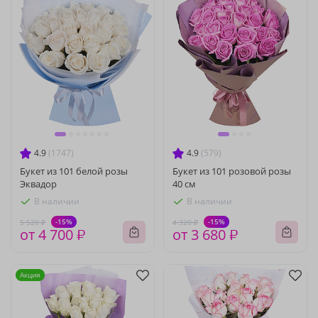
4.9
(1747)
4.9
(579)
Букет из 101 белой розы
Букет из 101 розовой розы
Эквадор
40 см
В наличии
В наличии
-15%
-15%
5 520 ₽
4 320 ₽
от 4 700 ₽
от 3 680 ₽
Акция