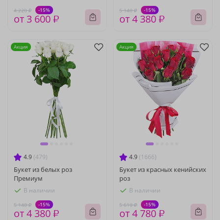
-15%
-15%
4 220 ₽
5 140 ₽
от 3 600 ₽
от 4 380 ₽
Акция
Акция
4.9
(479)
4.9
(1666)
Букет из белых роз
Букет из красных кенийских
Премиум
роз
В наличии
В наличии
-15%
-15%
5 140 ₽
5 610 ₽
от 4 380 ₽
от 4 780 ₽