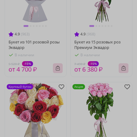
4.9
(963)
4.9
(968)
Букет из 101 розовой розы
Букет из 15 розовых роз
Эквадор
Премиум Эквадор
В наличии
В наличии
-15%
-15%
5 520 ₽
7 490 ₽
от 4 700 ₽
от 6 380 ₽
Крупный бутон
Акция