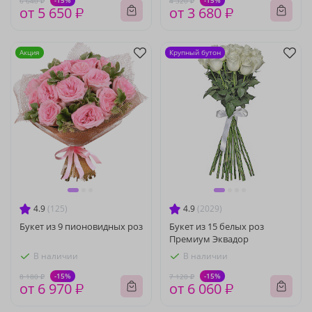
-15%
-15%
6 640 ₽
4 320 ₽
от 5 650 ₽
от 3 680 ₽
Акция
Крупный бутон
4.9
(125)
4.9
(2029)
Букет из 9 пионовидных роз
Букет из 15 белых роз
Премиум Эквадор
В наличии
В наличии
-15%
-15%
8 180 ₽
7 120 ₽
от 6 970 ₽
от 6 060 ₽