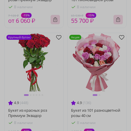
В наличии
В наличии
-15%
-15%
7 120 ₽
65 530 ₽
от 6 060 ₽
55 700 ₽
Крупный бутон
Акция
4.9
(448)
4.9
(136)
Букет из красных роз
Букет из 101 разноцветной
Премиум Эквадор
розы 40 см
В наличии
В наличии