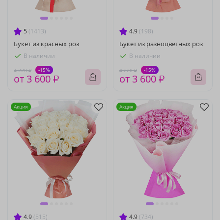
5
(1413)
4.9
(198)
Букет из красных роз
Букет из разноцветных роз
В наличии
В наличии
-15%
-15%
4 220 ₽
4 220 ₽
от 3 600 ₽
от 3 600 ₽
Акция
Акция
4.9
(515)
4.9
(734)