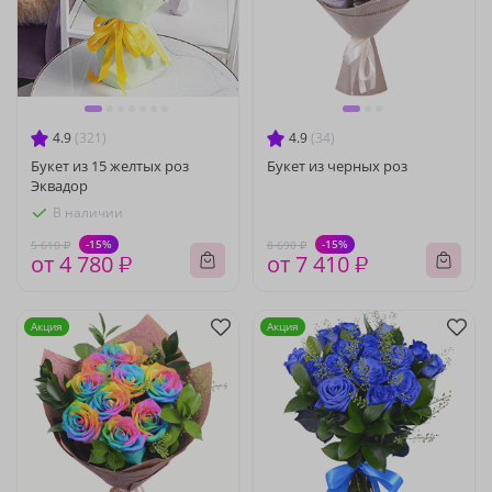
4.9
(321)
4.9
(34)
Букет из 15 желтых роз
Букет из черных роз
Эквадор
В наличии
-15%
-15%
5 610 ₽
8 690 ₽
от 4 780 ₽
от 7 410 ₽
Акция
Акция