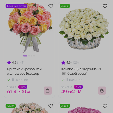
Крупный бутон
Акция
4.9
(141)
4.9
(126)
Букет из 25 розовых и
Композиция "Корзина из
желтых роз Эквадор
101 белой розы"
В наличии
В наличии
-15%
-15%
5 520 ₽
58 400 ₽
от 4 700 ₽
49 640 ₽
Акция
Акция