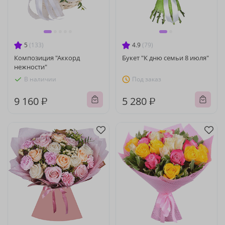
5
(133)
4.9
(79)
Композиция "Аккорд
Букет "К дню семьи 8 июля"
нежности"
В наличии
Под заказ
9 160 ₽
5 280 ₽