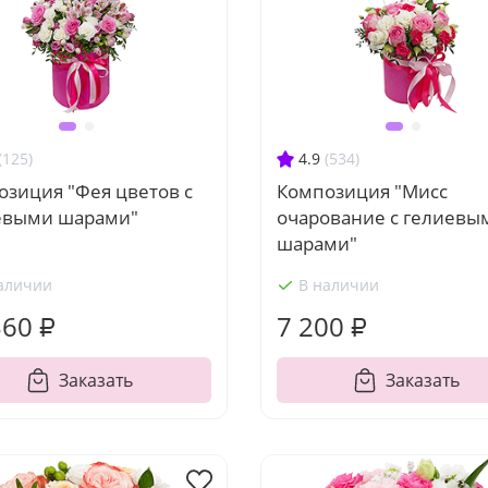
(125)
4.9
(534)
озиция "Фея цветов с
Композиция "Мисс
евыми шарами"
очарование с гелиевы
шарами"
аличии
В наличии
360 ₽
7 200 ₽
Заказать
Заказать