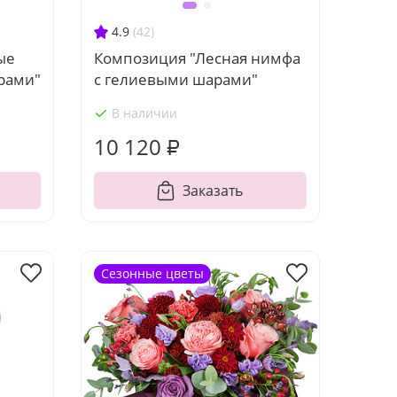
4.9
(42)
ые
Композиция "Лесная нимфа
рами"
с гелиевыми шарами"
В наличии
10 120 ₽
Заказать
Сезонные цветы