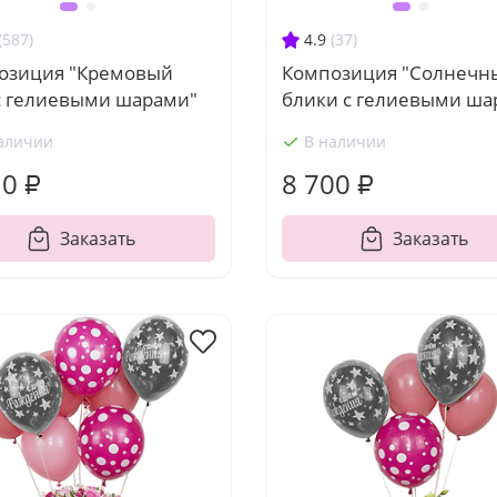
(587)
4.9
(37)
озиция "Кремовый
Композиция "Солнечн
с гелиевыми шарами"
блики с гелиевыми ша
аличии
В наличии
10 ₽
8 700 ₽
Заказать
Заказать