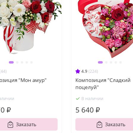
(44)
4.9
(224)
озиция "Мон амур"
Композиция "Сладкий
поцелуй"
аличии
В наличии
70 ₽
5 640 ₽
Заказать
Заказать