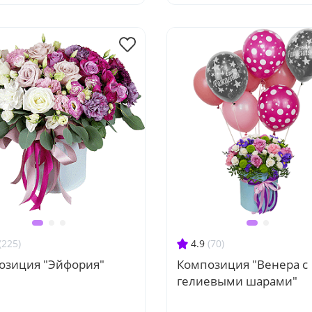
(225)
4.9
(70)
озиция "Эйфория"
Композиция "Венера с
гелиевыми шарами"