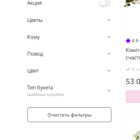
Акция
Цветы
Кому
4.9
Комп
Повод
счаст
В н
Цвет
53 
Тип букета
Шляпные коробки
Очистить фильтры