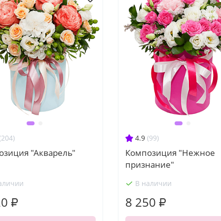
(204)
4.9
(99)
озиция "Акварель"
Композиция "Нежное
признание"
аличии
В наличии
20 ₽
8 250 ₽