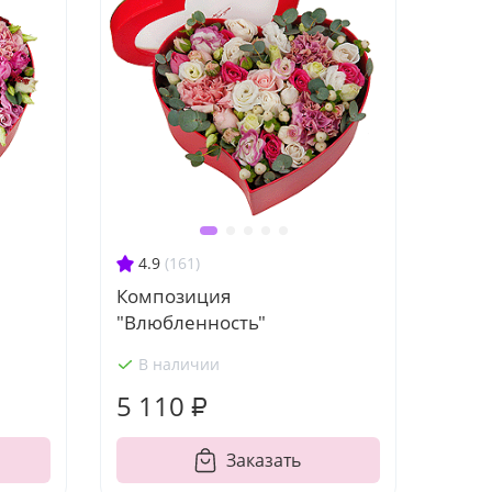
4.9
(161)
Композиция
"Влюбленность"
В наличии
5 110 ₽
Заказать