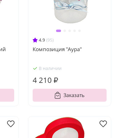
4.9
(95)
ий
Композиция "Аура"
В наличии
4 210 ₽
Заказать