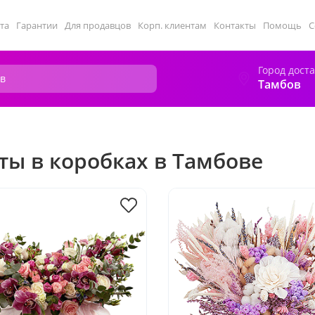
та
Гарантии
Для продавцов
Корп. клиентам
Контакты
Помощь
С
Город дост
Тамбов
ты в коробках в Тамбове