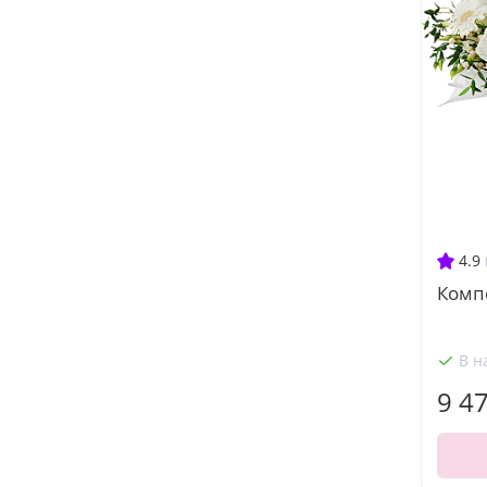
4.9
Комп
В н
9 4