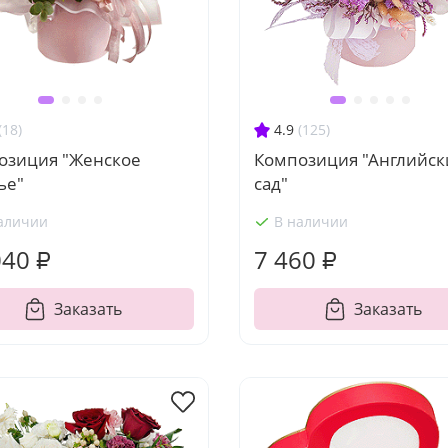
(18)
4.9
(125)
озиция "Женское
Композиция "Английск
ье"
сад"
аличии
В наличии
040 ₽
7 460 ₽
Заказать
Заказать