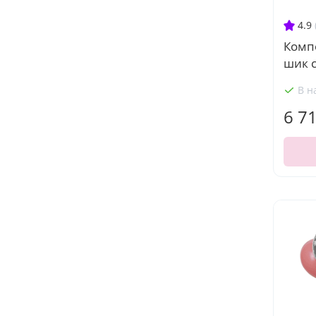
4.9
Комп
шик 
В н
6 7