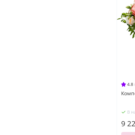
4.8
Комп
В н
9 2