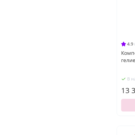
4.9
Комп
гели
В н
13 