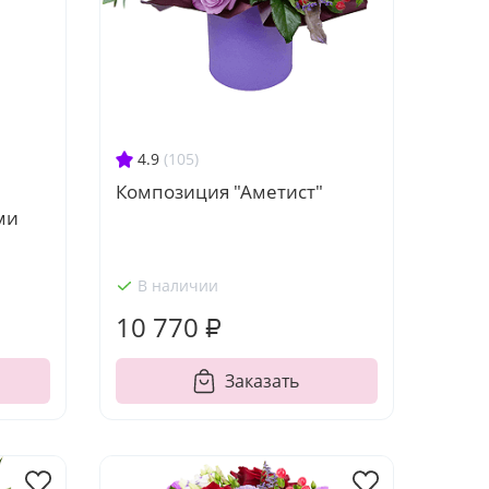
4.9
(105)
Композиция "Аметист"
ми
В наличии
10 770 ₽
Заказать