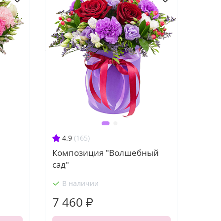
4.9
(165)
Композиция "Волшебный
сад"
В наличии
7 460 ₽