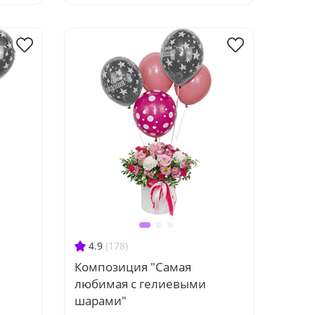
4.9
(178)
Композиция "Самая
любимая с гелиевыми
шарами"