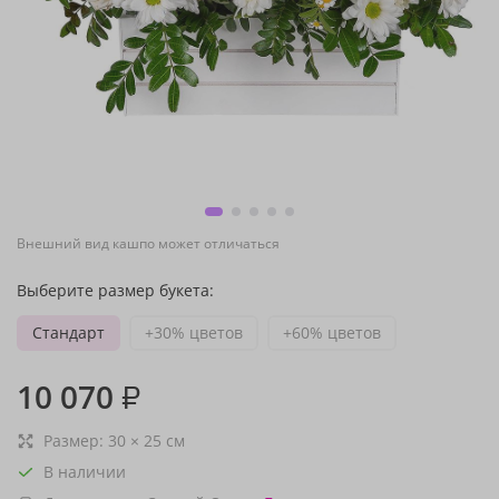
Внешний вид кашпо может отличаться
Выберите размер букета:
Стандарт
+30% цветов
+60% цветов
10 070
₽
Размер:
30
×
25
см
В наличии