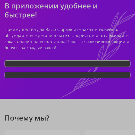
В приложении удобнее и
быстрее!
Преимущества для Вас: оформляйте заказ мгновенно,
обсуждайте все детали в чате с флористом и отслеживайте
заказ онлайн на всех этапах. Плюс - эксклюзивные акции и
бонусы за каждый заказ!
Почему мы?