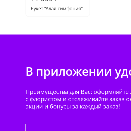
Букет "Алая симфония"
В приложении удо
Преимущества для Вас: оформляйте з
с флористом и отслеживайте заказ о
акции и бонусы за каждый заказ!