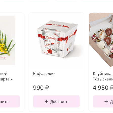
чной
Раффаэлло
Клубника
марта!»
"Изысканн
990
4 950
₽
вить
Добавить
Д