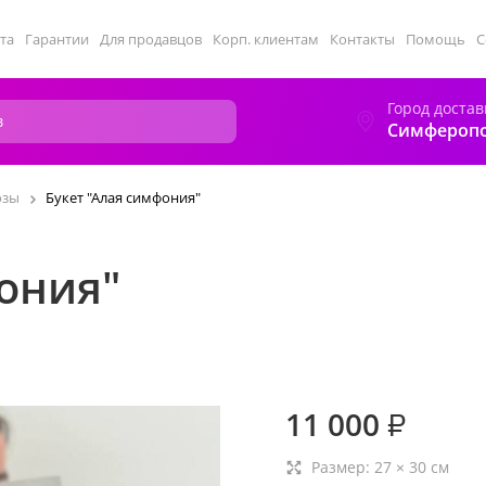
та
Гарантии
Для продавцов
Корп. клиентам
Контакты
Помощь
С
Город достав
Симфероп
озы
Букет "Алая симфония"
ония"
11 000
₽
Размер:
27
×
30
см