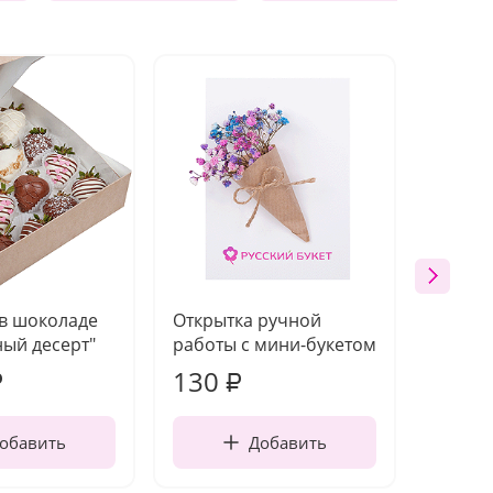
 в шоколаде
Открытка ручной
Ваза п
ый десерт"
работы с мини-букетом
130
1 31
₽
₽
обавить
Добавить