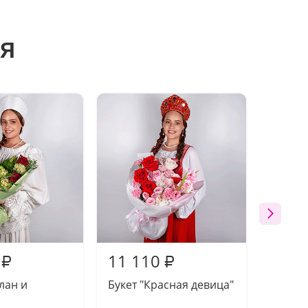
я
11 110
11 3
₽
₽
лан и
Букет "Красная девица"
Композ
Златог