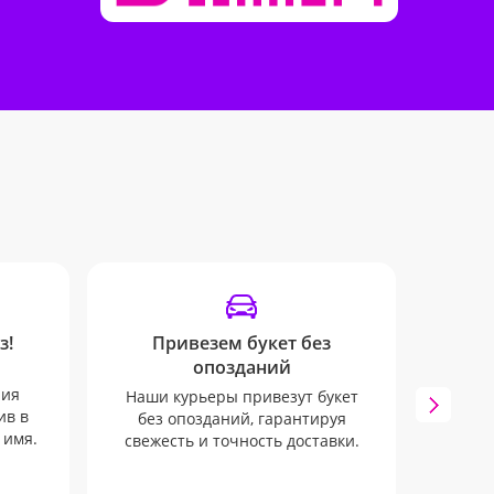
з!
Привезем букет без
У
опозданий
Остава
ния
дост
Наши курьеры привезут букет
ив в
удобн
без опозданий, гарантируя
 имя.
e-
свежесть и точность доставки.