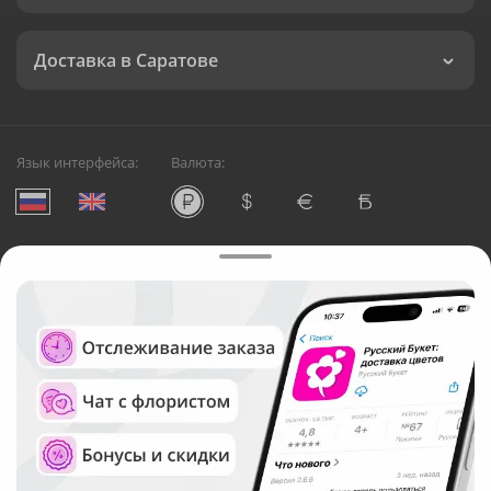
Доставка в Саратове
Язык интерфейса:
Валюта:
©
Служба круглосуточной доставки цветов в Саратове
Русский Букет, 2026
Общество с ограниченной ответственностью «Технология»
ОГРН: 1195476081745, ИНН: 5410081997
Юридический адрес: г. Новосибирск, ул. Ипподромская,
д.42, оф. 3
Рейтинг Русского букета в г. Саратов