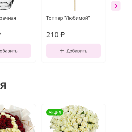
зрачная
Топпер "Любимой"
Открыт
работы
210
370
₽
₽
обавить
Добавить
я
Акция
Акция