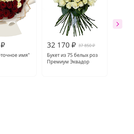
32 170
17 0
₽
₽
37 850
₽
еточное имя"
Букет из 75 белых роз
Букет 
Премиум Эквадор
Преми