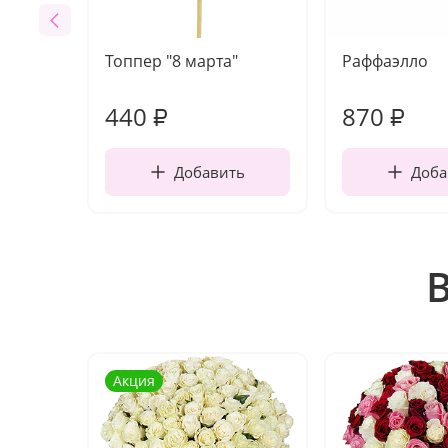
Топпер "8 марта"
Раффаэлло
440
870
₽
₽
Добавить
Доба
Акция