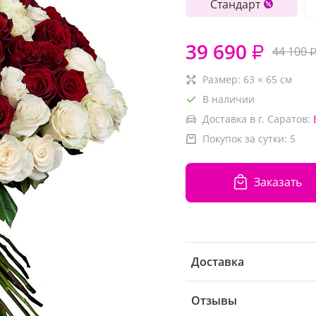
Стандарт
39 690
₽
44 100
Размер:
63
×
65
см
В наличии
Доставка в г. Саратов:
Покупок за сутки:
5
Заказать
Доставка
Отзывы