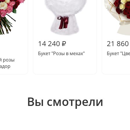
14 240
21 860
₽
Букет "Розы в мехах"
Букет "Цв
й розы
адор
Вы смотрели