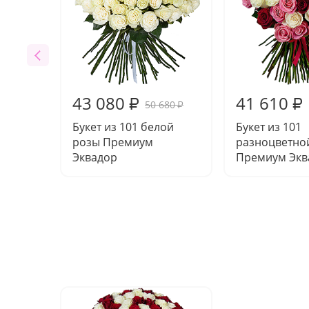
43 080
41 610
₽
₽
50 680
₽
Букет из 101 белой
Букет из 101
розы Премиум
разноцветно
Эквадор
Премиум Экв