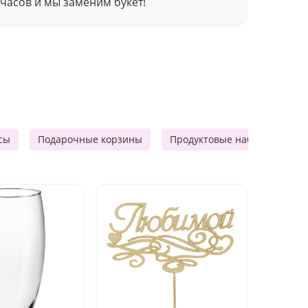
 часов и мы заменим букет!
сы
Подарочные корзины
Продуктовые наборы
Д