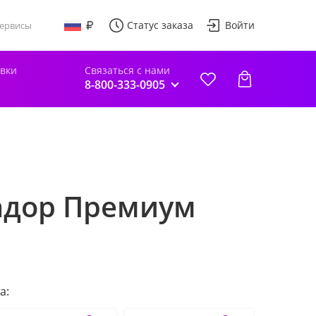
Статус заказа
Войти
ервисы
авки
Связаться с нами
8-800-333-0905
вадор Премиум
а: