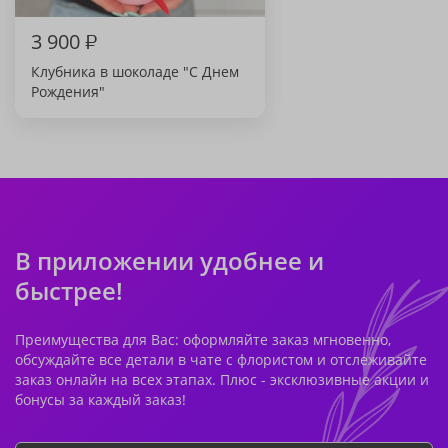
3 900
₽
Клубника в шоколаде "С Днем
Рождения"
В приложении удобнее и
быстрее!
Преимущества для Вас: оформляйте заказ мгновенно,
обсуждайте все детали в чате с флористом и отслеживайте
заказ онлайн на всех этапах. Плюс - эксклюзивные акции и
бонусы за каждый заказ!