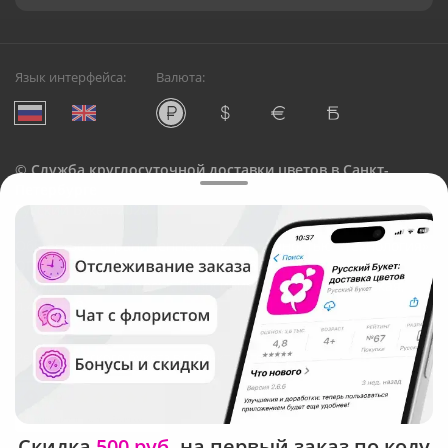
Язык интерфейса:
Валюта:
©
Служба круглосуточной доставки цветов в Санкт-
Петербурге
Русский Букет, 2026
Общество с ограниченной ответственностью «Технология»
ОГРН: 1195476081745, ИНН: 5410081997
Юридический адрес: г. Новосибирск, ул. Ипподромская,
д.42, оф. 3
Рейтинг Русского букета в г. Санкт-Петербург
Скидка
500 руб.
на первый заказ по коду