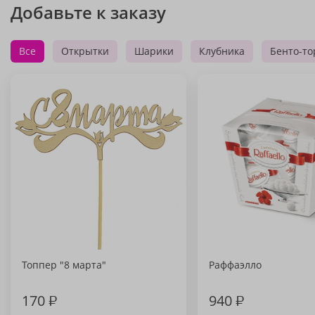
Добавьте к заказу
Все
Открытки
Шарики
Клубника
Бенто-то
Топпер "8 марта"
Раффаэлло
170
₽
940
₽