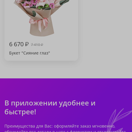
6 670
₽
7 410
₽
Букет "Сияние глаз"
В приложении удобнее и
быстрее!
Преимущества для Вас: оформляйте заказ мгновенно,
обсуждайте все детали в чате с флористом и отслеживайте