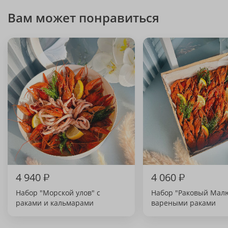
Вам может понравиться
4 940
₽
4 060
₽
Набор "Морской улов" с
Набор "Раковый Малю
раками и кальмарами
вареными раками