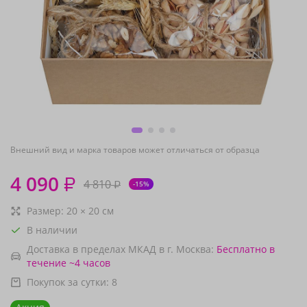
Внешний вид и марка товаров может отличаться от образца
4 090
₽
4 810
₽
-15%
Размер:
20
×
20
см
В наличии
Доставка в пределах МКАД в г. Москва:
Бесплатно
в
течение ~4 часов
Покупок за сутки:
8