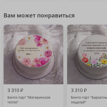
Вам может понравиться
3 310
₽
3 310
₽
Бенто-торт "Материнское
Бенто-торт "Бархатн
тепло"
поцелуй"