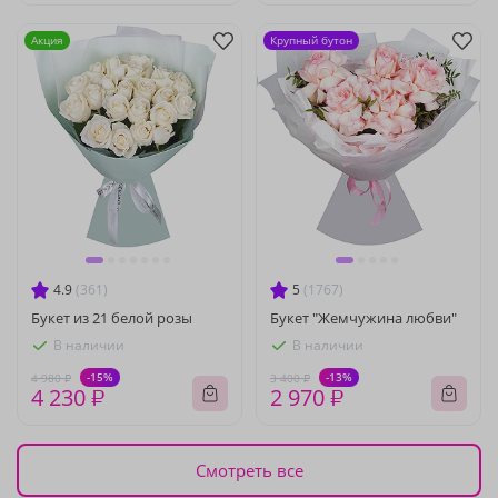
Акция
Крупный бутон
4.9
(361)
5
(1767)
Букет из 21 белой розы
Букет "Жемчужина любви"
В наличии
В наличии
-15%
-13%
4 980 ₽
3 400 ₽
4 230 ₽
2 970 ₽
Смотреть все