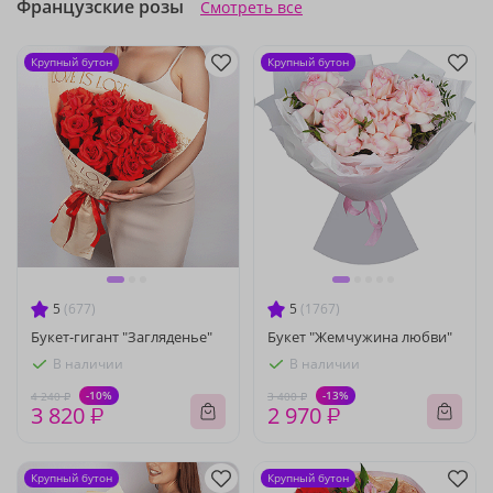
Французские розы
Смотреть все
Крупный бутон
Крупный бутон
5
(677)
5
(1767)
Букет-гигант "Загляденье"
Букет "Жемчужина любви"
В наличии
В наличии
-10%
-13%
4 240 ₽
3 400 ₽
3 820 ₽
2 970 ₽
Крупный бутон
Крупный бутон