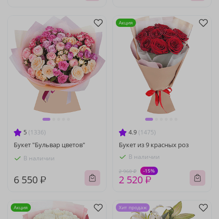
Акция
5
(1336)
4.9
(1475)
Букет "Бульвар цветов"
Букет из 9 красных роз
В наличии
В наличии
-15%
2 960 ₽
6 550 ₽
2 520 ₽
Акция
Хит продаж