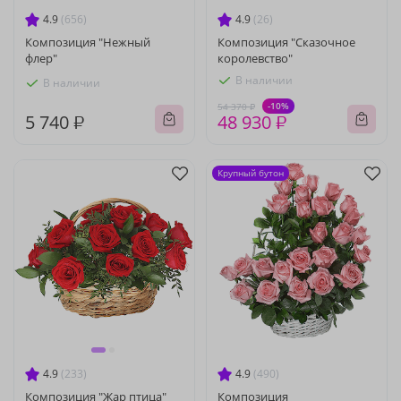
4.9
(656)
4.9
(26)
Композиция "Нежный
Композиция "Сказочное
флер"
королевство"
В наличии
В наличии
-10%
54 370 ₽
5 740 ₽
48 930 ₽
Крупный бутон
4.9
(233)
4.9
(490)
Композиция "Жар птица"
Композиция