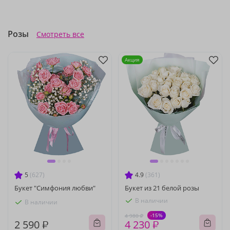
Розы
Смотреть все
Акция
5
(627)
4.9
(361)
Букет "Симфония любви"
Букет из 21 белой розы
В наличии
В наличии
-15%
4 980 ₽
2 590 ₽
4 230 ₽