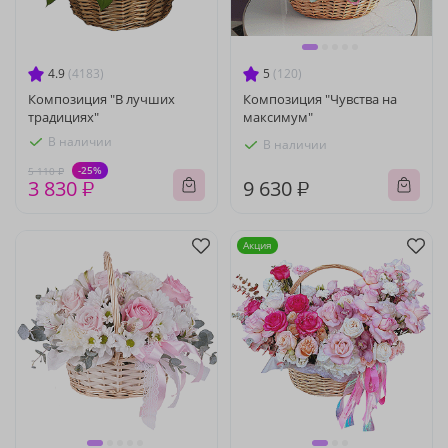
4.9
(4183)
5
(120)
Композиция "В лучших
Композиция "Чувства на
традициях"
максимум"
В наличии
В наличии
-25%
5 110 ₽
3 830 ₽
9 630 ₽
Акция