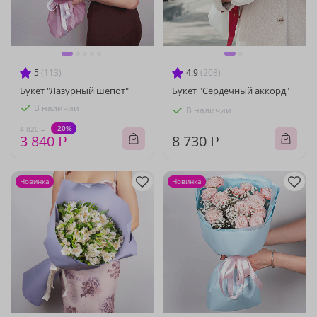
5
(113)
4.9
(208)
Букет "Лазурный шепот"
Букет "Сердечный аккорд"
В наличии
В наличии
-20%
4 820 ₽
3 840 ₽
8 730 ₽
Новинка
Новинка