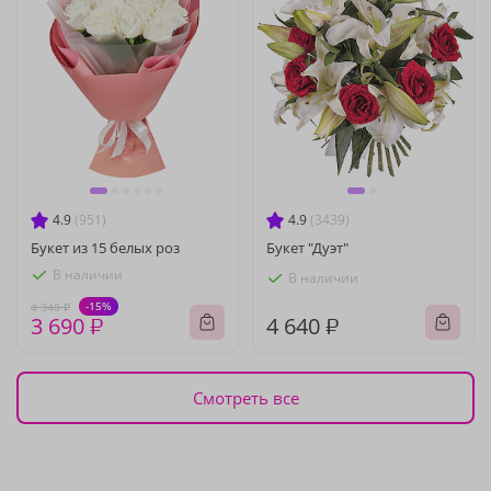
4.9
(951)
4.9
(3439)
Букет из 15 белых роз
Букет "Дуэт"
В наличии
В наличии
-15%
4 340 ₽
3 690 ₽
4 640 ₽
Смотреть все