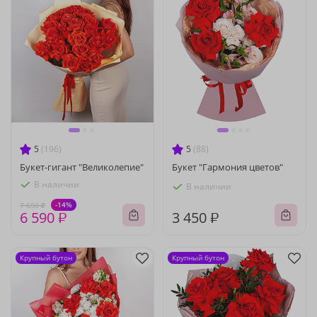
5
(196)
5
(88)
Букет-гигант "Великолепие"
Букет "Гармония цветов"
В наличии
В наличии
-14%
7 650 ₽
6 590 ₽
3 450 ₽
Крупный бутон
Крупный бутон