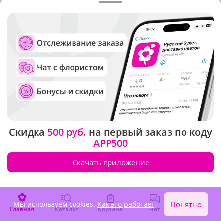
5
(630)
5
(232)
Композиция "Белые розы в
Композиция "Белое
шляпной коробке"
кружево"
В наличии
В наличии
5 760 ₽
2 740 ₽
Акция
Скидка
500 руб.
на первый заказ по коду
APP500
Скачать приложение
Мы используем cookies.
Как это работает
.
Понятно
Главная
Каталог
Корзина
Чат
Войти