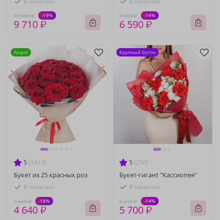
В наличии
В наличии
-19%
-14%
12 000 ₽
7 650 ₽
9 710 ₽
6 590 ₽
Акция
Крупный бутон
5
(1413)
5
(250)
Букет из 25 красных роз
Букет-гигант "Кассиопея"
В наличии
В наличии
-18%
-14%
5 660 ₽
6 610 ₽
4 640 ₽
5 700 ₽