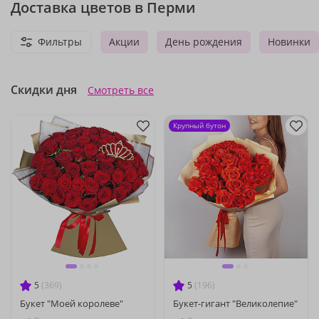
Доставка цветов в Перми
Фильтры
Акции
День рождения
Новинки
Скидки дня
Смотреть все
Крупный бутон
5
(369)
5
(196)
Букет "Моей королеве"
Букет-гигант "Великолепие"