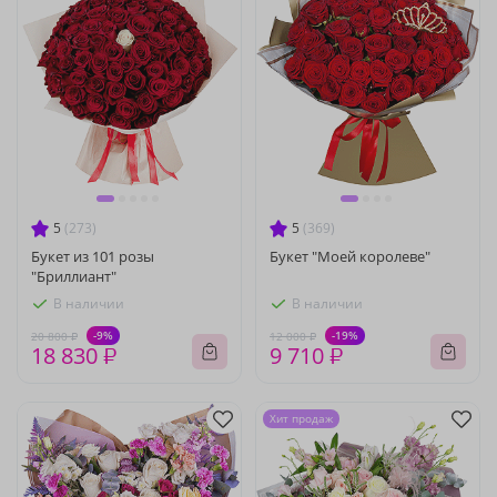
5
(273)
5
(369)
Букет из 101 розы
Букет "Моей королеве"
"Бриллиант"
В наличии
В наличии
-9%
-19%
20 800 ₽
12 000 ₽
18 830 ₽
9 710 ₽
Хит продаж