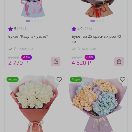
5
(2641)
4.9
(766)
Букет "Радуга чувств"
Букет из 25 красных роз 40
см
В наличии
В наличии
-25%
-18%
3 690 ₽
5 510 ₽
2 770 ₽
4 520 ₽
Акция
Акция