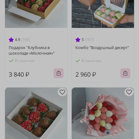
4.9
(768)
5
(787)
Подарок "Клубника в
Комбо "Воздушный десерт"
шоколаде «Молочная»"
В наличии
В наличии
3 840 ₽
2 960 ₽