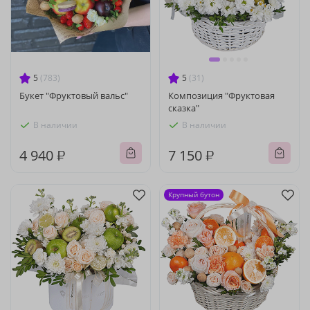
5
(783)
5
(31)
Букет "Фруктовый вальс"
Композиция "Фруктовая
сказка"
В наличии
В наличии
4 940 ₽
7 150 ₽
Крупный бутон