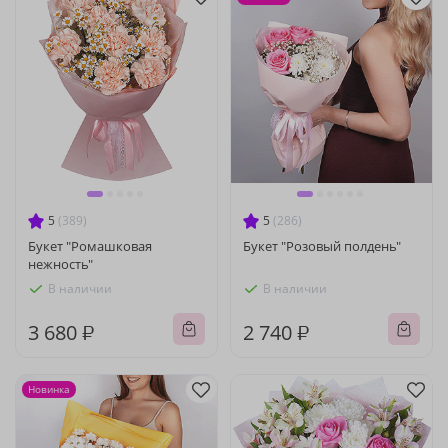
5
(389)
5
(286)
Букет "Ромашковая
Букет "Розовый полдень"
нежность"
В наличии
В наличии
3 680 ₽
2 740 ₽
Новинка