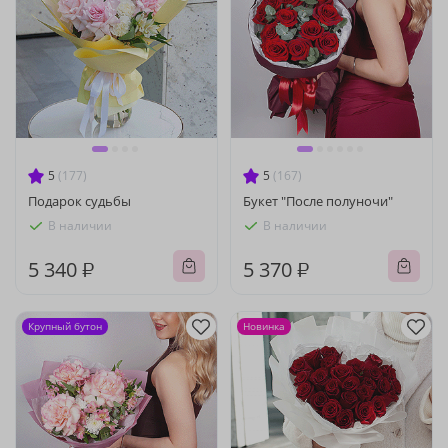
5
(177)
5
(167)
Подарок судьбы
Букет "После полуночи"
В наличии
В наличии
5 340 ₽
5 370 ₽
Крупный бутон
Новинка