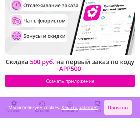
Хит продаж
Скидка
500 руб.
на первый заказ по коду
APP500
Скачать приложение
5
(258)
4.9
(86)
Букет "Берегиня"
Букет "Дуэт Люкс"
11 100 ₽
6 480 ₽
Мы используем cookies.
Как это работает
.
Понятно
Главная
Каталог
Корзина
Чат
Войти