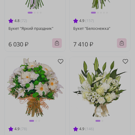
4.8
(72)
4.9
(157)
Букет "Яркий праздник"
Букет "Белоснежка"
6 030 ₽
7 410 ₽
4.9
(78)
4.9
(146)