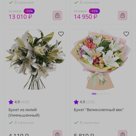
В наличии
В наличии
-15%
-15%
15 310 ₽
17 590 ₽
13 010 ₽
14 950 ₽
4.9
(436)
4.9
(235)
Букет из лилий
Букет "Великолепный век"
(Уменьшенный)
В наличии
В наличии
4 110 ₽
5 810 ₽