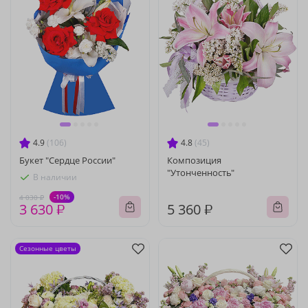
4.9
(106)
4.8
(45)
Букет "Сердце России"
Композиция
"Утонченность"
В наличии
-10%
4 030 ₽
3 630 ₽
5 360 ₽
Сезонные цветы