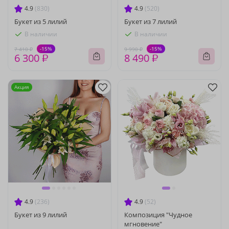
4.9
(830)
4.9
(520)
Букет из 5 лилий
Букет из 7 лилий
В наличии
В наличии
-15%
-15%
7 410 ₽
9 990 ₽
6 300 ₽
8 490 ₽
Акция
4.9
(236)
4.9
(52)
Букет из 9 лилий
Композиция "Чудное
мгновение"