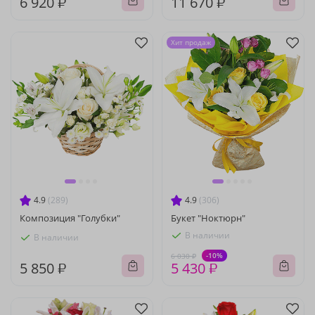
6 920 ₽
11 670 ₽
Хит продаж
4.9
(289)
4.9
(306)
Композиция "Голубки"
Букет "Ноктюрн"
В наличии
В наличии
-10%
6 030 ₽
5 850 ₽
5 430 ₽