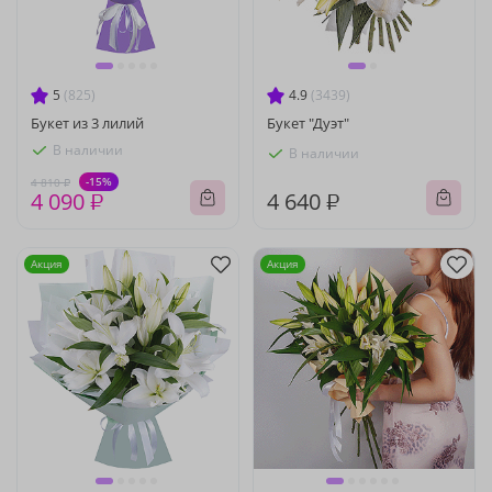
5
(825)
4.9
(3439)
Букет из 3 лилий
Букет "Дуэт"
В наличии
В наличии
-15%
4 810 ₽
4 090 ₽
4 640 ₽
Акция
Акция