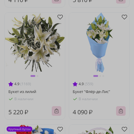
4.9
(1169)
4.9
(559)
Букет из лилий
Букет "Флёр-де-Лис"
В наличии
В наличии
5 220 ₽
4 090 ₽
Крупный бутон