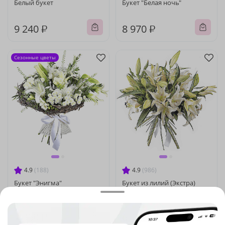
Белый букет
Букет "Белая ночь"
9 240 ₽
8 970 ₽
Сезонные цветы
4.9
(188)
4.9
(986)
Букет "Энигма"
Букет из лилий (Экстра)
В наличии
7 350 ₽
6 100 ₽