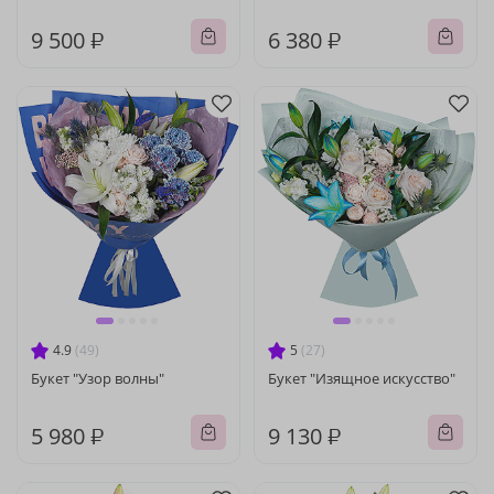
9 500 ₽
6 380 ₽
4.9
(49)
5
(27)
Букет "Узор волны"
Букет "Изящное искусство"
5 980 ₽
9 130 ₽