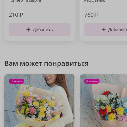
Топпер "8 марта"
Раффаэлло
210
₽
760
₽
Добавить
Добавит
Вам может понравиться
Новинка
Новинка