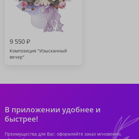
9 550
₽
Композиция "Изысканный
вечер"
В приложении удобнее и
быстрее!
Преимущества для Вас: оформляйте заказ мгновенно,