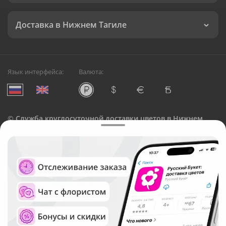
Доставка в Нижнем Тагиле
Язык интерфейса:
Валюта:
©
Служба круглосуточной доставки цветов в Нижнем
Тагиле
Русский Букет, 2026
Общество с ограниченной ответственностью «Технология»
ОГРН: 1195476081745, ИНН: 5410081997
Юридический адрес: г. Новосибирск, ул. Ипподромская,
д.42, оф. 3
Рейтинг Русского букета