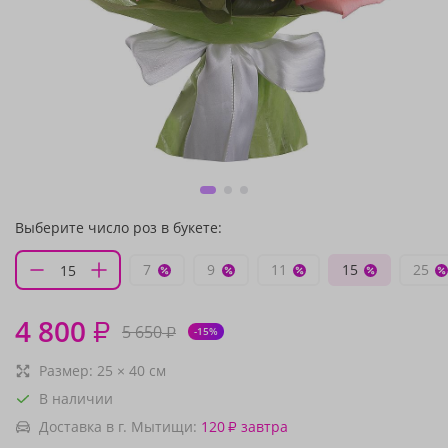
Выберите число роз в букете:
7
9
11
15
25
4 800
₽
5 650
₽
-15%
Размер:
25
×
40
см
В наличии
Доставка в г. Мытищи:
120
завтра
₽