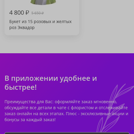
4 800
₽
5 650
₽
Букет из 15 розовых и желтых
роз Эквадор
В приложении удобнее и
быстрее!
Преимущества для Вас: оформляйте заказ мгновенно,
обсуждайте все детали в чате с флористом и отслеживайте
заказ онлайн на всех этапах. Плюс - эксклюзивные акции и
бонусы за каждый заказ!