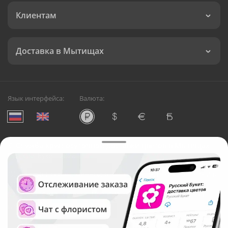
Клиентам
Доставка в Мытищах
Язык интерфейса:
Валюта:
©
Служба круглосуточной доставки цветов в Мытищах
Русский Букет, 2026
Общество с ограниченной ответственностью «Технология»
ОГРН: 1195476081745, ИНН: 5410081997
Юридический адрес: г. Новосибирск, ул. Ипподромская,
д.42, оф. 3