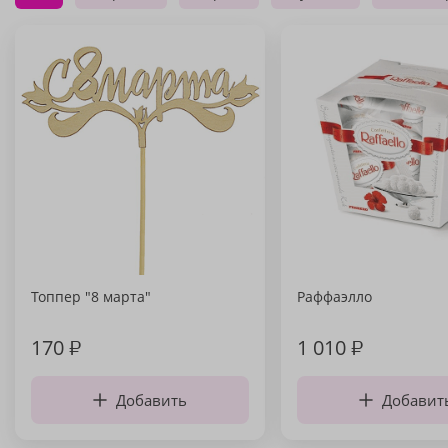
Топпер "8 марта"
Раффаэлло
170
₽
1 010
₽
Добавить
Добавит