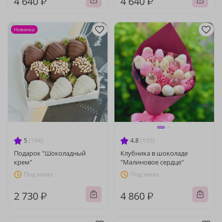
4 640 ₽
4 640 ₽
Новинка
5
(194)
4.8
(195)
Подарок "Шоколадный
Клубника в шоколаде
крем"
"Малиновое сердце"
Под заказ
Под заказ
2 730 ₽
4 860 ₽