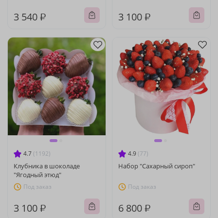
3 540 ₽
3 100 ₽
4.7
(1192)
4.9
(77)
Клубника в шоколаде
Набор "Сахарный сироп"
"Ягодный этюд"
Под заказ
Под заказ
3 100 ₽
6 800 ₽