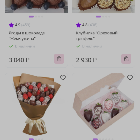
4.9
(459)
4.8
(438)
Ягоды в шоколаде
Клубника "Ореховый
"Жемчужина"
трюфель"
В наличии
В наличии
3 040 ₽
2 930 ₽