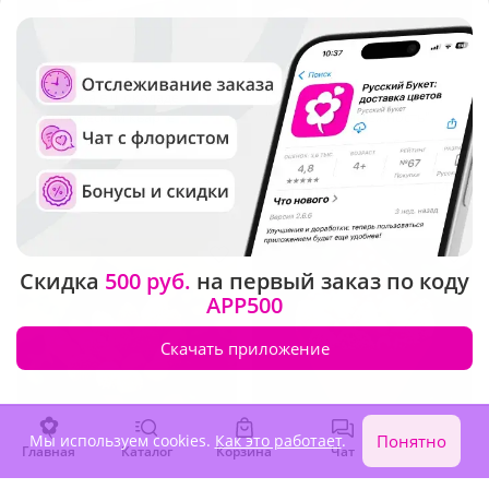
4.7
(226)
5
(320)
Клубника в шоколаде
Клубника в шоколаде
"Тропический квартет"
"Сестринская нежность"
Под заказ
Под заказ
4 080 ₽
5 080 ₽
Скидка
500 руб.
на первый заказ по коду
APP500
Скачать приложение
Мы используем cookies.
Как это работает
.
Понятно
Главная
Каталог
Корзина
Чат
Войти