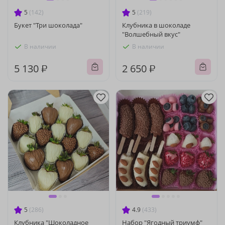
5
(142)
5
(219)
Букет "Три шоколада"
Клубника в шоколаде
"Волшебный вкус"
В наличии
В наличии
5 130 ₽
2 650 ₽
5
(286)
4.9
(433)
Клубника "Шоколадное
Набор "Ягодный триумф"