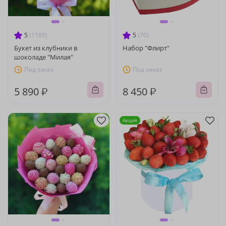
5
(1189)
5
(70)
Букет из клубники в
Набор "Флирт"
шоколаде "Милая"
Под заказ
Под заказ
5 890 ₽
8 450 ₽
Акция