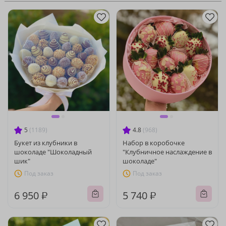
5
(1189)
4.8
(968)
Букет из клубники в
Набор в коробочке
шоколаде "Шоколадный
"Клубничное наслаждение в
шик"
шоколаде"
Под заказ
Под заказ
6 950 ₽
5 740 ₽