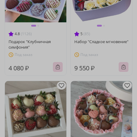
4.8
(1126)
5
(85)
Подарок "Клубничная
Набор "Сладкое мгновение"
симфония"
Под заказ
Под заказ
4 080 ₽
9 550 ₽