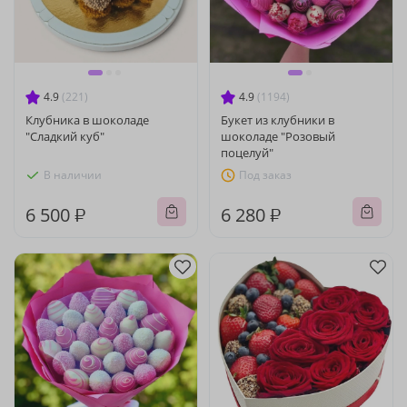
4.9
(221)
4.9
(1194)
Клубника в шоколаде
Букет из клубники в
"Сладкий куб"
шоколаде "Розовый
поцелуй"
В наличии
Под заказ
6 500 ₽
6 280 ₽